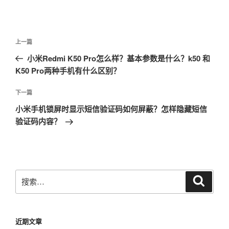
文
上
上一篇
章
一
小米Redmi K50 Pro怎么样？基本参数是什么？k50 和
导
篇
K50 Pro两种手机有什么区别？
航
文
章
下
下一篇
一
小米手机锁屏时显示短信验证码如何屏蔽？怎样隐藏短信
篇
验证码内容？
文
章
搜
搜
索
索：
近期文章