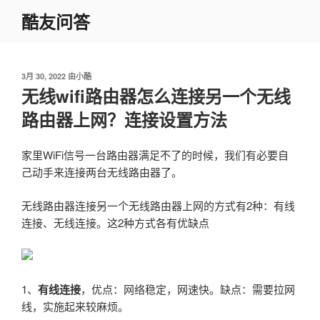
跳
酷友问答
至
内
容
发
3月 30, 2022
由
小酷
布
无线wifi路由器怎么连接另一个无线
于
路由器上网？连接设置方法
家里WiFi信号一台路由器满足不了的时候，我们有必要自
己动手来连接两台无线路由器了。
无线路由器连接另一个无线路由器上网的方式有2种：有线
连接、无线连接。这2种方式各有优缺点
1、
有线连接
，优点：网络稳定，网速快。缺点：需要拉网
线，实施起来较麻烦。