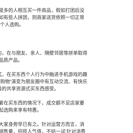
是多的人相互买一件商品，假如打团后没
如有些人拼团，则商家送货依照一切正常
一个人选购。
邀约，在与朋友、亲人、隔壁邻居等拼单取得
品质产品。
方式，在买东西个人行为中融进手机游戏的趣
狂购物”演变为朋友圈中有互动交流、有快乐
升级的共享资源式买东西感受。
者在买东西的情况下，成交额不足店家要
起选购来享有特惠。
大家身旁早已有之。针对运营方而言，消
销售量，招揽人气值，不妨一试;针对消费