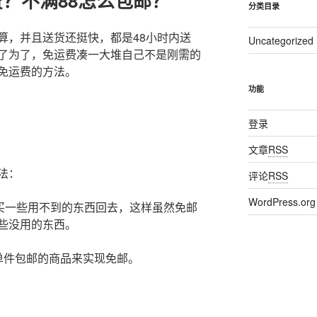
？不满88怎么包邮？
分类目录
算，并且送货还挺快，都是48小时内送
Uncategorized
了为了，免运费凑一大堆自己不是刚需的
免运费的方法。
功能
登录
文章
RSS
法：
评论
RSS
WordPress.org
，买一些用不到的东西回去，这样虽然免邮
些没用的东西。
单件包邮的商品来实现免邮。