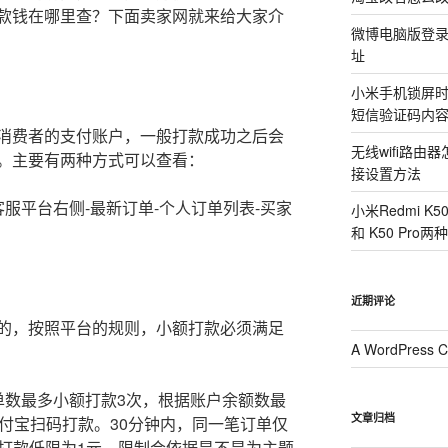
款钱在哪里查？下面卖家网就来给大家介
微博电脑版登
址
小米手机锁屏
短信验证码内
消费者的支付账户，一般打款成功之后会
无线wifi路
。主要有两种方式可以查看：
接设置方法
服平台右侧-最新订单-个人订单列表-买家
小米Redmi K
和 K50 Pr
近期评论
的，按照平台的规则，小额打款必须满足
A WordPress 
单数最多小额打款3次，根据账户余额数最
文章归档
付宝扫码打款。30分钟内，同一笔订单仅
单打款低限为1元，限制会依据是不是为主题