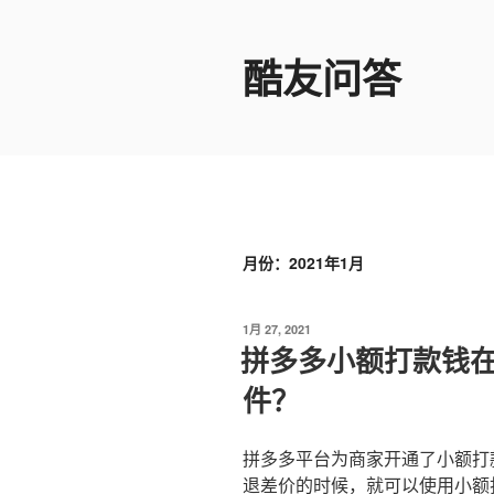
跳
至
酷友问答
内
容
月份：2021年1月
发
1月 27, 2021
布
拼多多小额打款钱
于
件？
拼多多平台为商家开通了小额打
退差价的时候，就可以使用小额