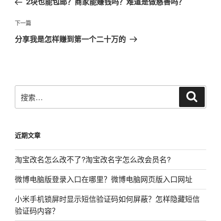
2块也能包邮？商家能赚钱吗？难道是做慈善吗？
导
篇
航
文
下
下一篇
章
一
分享我是怎样赚到第一个二十万的
篇
文
章
搜
搜
索
索：
近期文章
淘宝改名怎么改不了?淘宝改名字怎么改会员名?
微博电脑版登录入口在哪里？微博电脑网页版入口网址
小米手机锁屏时显示短信验证码如何屏蔽？怎样隐藏短信
验证码内容？