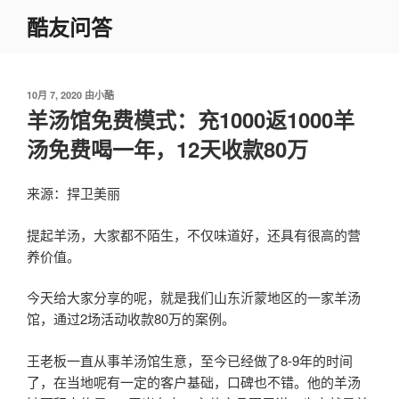
跳
酷友问答
至
内
容
发
10月 7, 2020
由
小酷
布
羊汤馆免费模式：充1000返1000羊
于
汤免费喝一年，12天收款80万
来源：捍卫美丽
提起羊汤，大家都不陌生，不仅味道好，还具有很高的营
养价值。
今天给大家分享的呢，就是我们山东沂蒙地区的一家羊汤
馆，通过2场活动收款80万的案例。
王老板一直从事羊汤馆生意，至今已经做了8-9年的时间
了，在当地呢有一定的客户基础，口碑也不错。他的羊汤