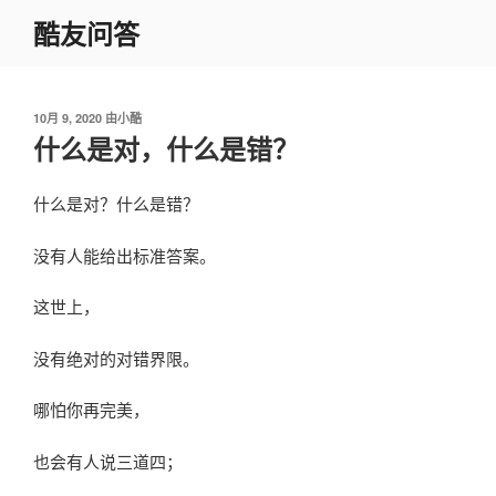
跳
酷友问答
至
内
容
发
10月 9, 2020
由
小酷
布
什么是对，什么是错？
于
什么是对？什么是错？
没有人能给出标准答案。
这世上，
没有绝对的对错界限。
哪怕你再完美，
也会有人说三道四；