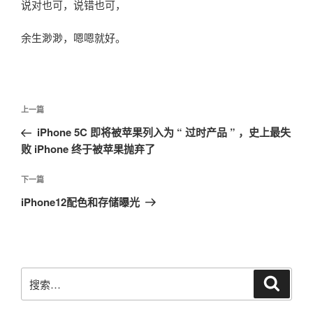
说对也可，说错也可，
余生渺渺，嗯嗯就好。
文
上
上一篇
章
一
iPhone 5C 即将被苹果列入为 “ 过时产品 ” ，史上最失
导
篇
败 iPhone 终于被苹果抛弃了
航
文
章
下
下一篇
一
iPhone12配色和存储曝光
篇
文
章
搜
搜
索
索：