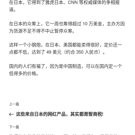
在日本，它得到了雅虎日本、CNN 等权威媒体的争相报
道。
在日本的众筹上，它一周也筹得超过 10 万美金，主办方因
为货源不足不得不中止暂停众筹。
这样一个小钢炮，在日本、美国都能卖得很好，定价还一
点都不低，达到了 49 美元（约合 350 人民币）。
国内的人们有福了，因为是中国制造，可以在国内定一个
低得多的价格。
文
上
上一篇
章
一
这些来自日本的网红产品，其实都是智商税!
导
篇
航
文
下
下一篇
章