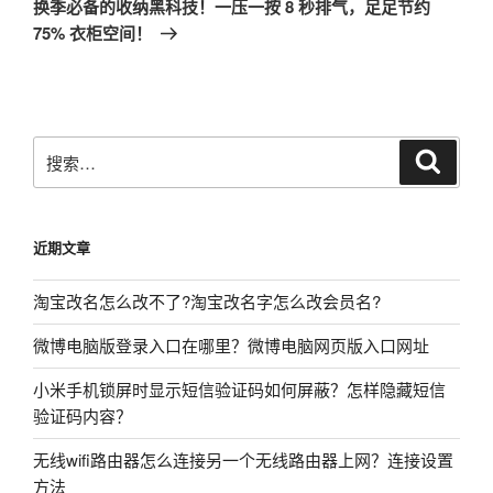
一
换季必备的收纳黑科技！一压一按 8 秒排气，足足节约
篇
75% 衣柜空间！
文
章
搜
搜
索
索：
近期文章
淘宝改名怎么改不了?淘宝改名字怎么改会员名?
微博电脑版登录入口在哪里？微博电脑网页版入口网址
小米手机锁屏时显示短信验证码如何屏蔽？怎样隐藏短信
验证码内容？
无线wifi路由器怎么连接另一个无线路由器上网？连接设置
方法