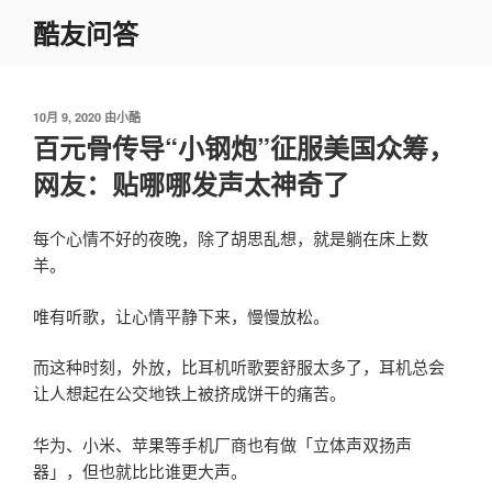
跳
酷友问答
至
内
容
发
10月 9, 2020
由
小酷
布
百元骨传导“小钢炮”征服美国众筹，
于
网友：贴哪哪发声太神奇了
每个心情不好的夜晚，除了胡思乱想，就是躺在床上数
羊。
唯有听歌，让心情平静下来，慢慢放松。
而这种时刻，外放，比耳机听歌要舒服太多了，耳机总会
让人想起在公交地铁上被挤成饼干的痛苦。
华为、小米、苹果等手机厂商也有做「立体声双扬声
器」，但也就比比谁更大声。