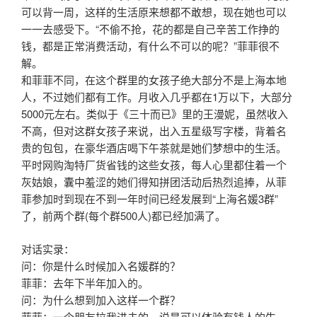
可以背一周，这样的生活原来想都不敢想，现在她也可以
一一去感受下。“不偷不抢，花的都是自己辛苦工作挣的
钱，都是正常消费活动，有什么不可以的呢？”菲菲很不
解。
和菲菲不同，在这个群里的女孩子绝大部分不是上海本地
人，不过她们都有工作。月收入几乎都在1万以下，大部分
5000元左右。类似于《三十而已》里的王漫妮，虽然收入
不高，但对这群女孩子来说，出入五星级写字楼，背着名
贵的包包，在豪华酒店喝下午茶就是她们梦想中的生活。
平时网购淘特厂货省钱的这些女孩，每人心里都住着一个
灰姑娘，囊中羞涩的她们得知拼团活动后热烈追捧，从菲
菲参加时到现在不到一年时间已经发展到“上海名媛3群”
了，前两个群(每个群500人)都已经加满了。
对话实录：
问：你是什么时候加入名媛群的？
菲菲：去年下半年加入的。
问：为什么想到加入这样一个群？
菲菲：一个朋友拉我进去的，说是可以体验有钱人的生