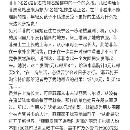
菲菲(化名)是记者找到名媛群中的一个的女孩。几经沟通菲
菲愿意站出来为想为“名媛”姐妹生活正名。在菲菲看来不能
理解的是，年轻女孩子不违法感受下更好的生活为什么招
来这么多指责？
见到菲菲的时候她正住在长宁区一栋老楼里刷手机，小小
的房间里几乎没有插脚的地方，床上堆满了她的衣服。菲
菲是土生土长的上海人，从小跟母亲一起长大。此前菲菲
在一家外企做销售，由于在一次晋升过程中遭遇了不公平
竞争愤然辞职。说到这，菲菲拿起一个发圈把头发绑起
来。她说，这个发圈1元包邮买8个，珍珠水晶胸针3元包邮
买3个。“在上海生活，必须要学会过日子才行。”菲菲打开
淘宝特价版给记者秀了秀她最近的战果：饭勺2元，鞋架10
元……
虽然在上海长大，可是菲菲从未去过丽思卡尔顿，从没有
在遥望陆家嘴的餐厅里就餐。那样的景色她只在朋友圈见
过。所以，当朋友告诉她500元就能群，就能成为朋友圈那
个被点赞最多的人时，菲菲毫不犹豫地加群了。“从此感觉
打开了新世界。”菲菲发现了遥看陆家嘴的丽思卡尔顿人均
不到100就可以进去喝下午茶，高不可及的爱马仕300元就