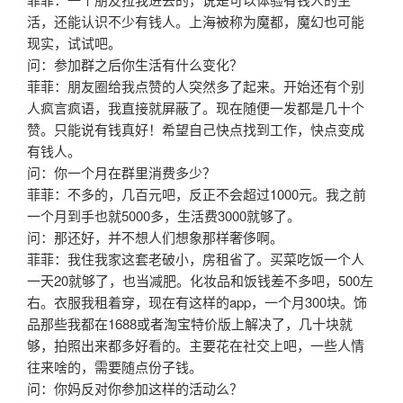
活，还能认识不少有钱人。上海被称为魔都，魔幻也可能
现实，试试吧。
问：参加群之后你生活有什么变化？
菲菲：朋友圈给我点赞的人突然多了起来。开始还有个别
人疯言疯语，我直接就屏蔽了。现在随便一发都是几十个
赞。只能说有钱真好！希望自己快点找到工作，快点变成
有钱人。
问：你一个月在群里消费多少？
菲菲：不多的，几百元吧，反正不会超过1000元。我之前
一个月到手也就5000多，生活费3000就够了。
问：那还好，并不想人们想象那样奢侈啊。
菲菲：我住我家这套老破小，房租省了。买菜吃饭一个人
一天20就够了，也当减肥。化妆品和饭钱差不多吧，500左
右。衣服我租着穿，现在有这样的app，一个月300块。饰
品那些我都在1688或者淘宝特价版上解决了，几十块就
够，拍照出来都多好看的。主要花在社交上吧，一些人情
往来啥的，需要随点份子钱。
问：你妈反对你参加这样的活动么？