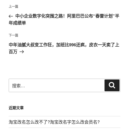
文
上
上一篇
章
一
中小企业数字化突围之路！阿里巴巴公布“春雷计划”半
导
篇
年成绩单
航
文
章
下
下一篇
一
中年油腻大叔变工作狂，加班比996还疯，皮衣一天卖了上
篇
百万
文
章
搜
搜
索
索：
近期文章
淘宝改名怎么改不了?淘宝改名字怎么改会员名?