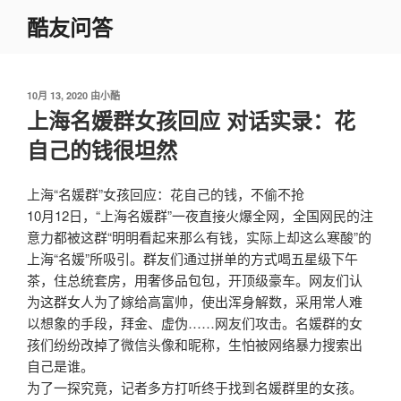
跳
酷友问答
至
内
容
发
10月 13, 2020
由
小酷
布
上海名媛群女孩回应 对话实录：花
于
自己的钱很坦然
上海“名媛群”女孩回应：花自己的钱，不偷不抢
10月12日，“上海名媛群”一夜直接火爆全网，全国网民的注
意力都被这群“明明看起来那么有钱，实际上却这么寒酸”的
上海“名媛”所吸引。群友们通过拼单的方式喝五星级下午
茶，住总统套房，用奢侈品包包，开顶级豪车。网友们认
为这群女人为了嫁给高富帅，使出浑身解数，采用常人难
以想象的手段，拜金、虚伪……网友们攻击。名媛群的女
孩们纷纷改掉了微信头像和昵称，生怕被网络暴力搜索出
自己是谁。
为了一探究竟，记者多方打听终于找到名媛群里的女孩。