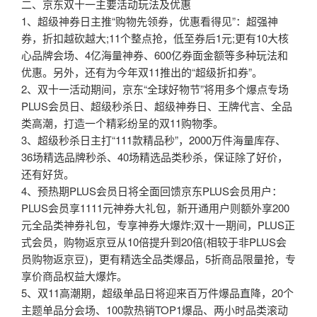
二、京东双十一主要活动玩法及优惠
1、超级神券日主推“购物先领券，优惠看得见”：超强神
券，折扣越砍越大;11个整点抢，低至券后1元;更有10大核
心品牌会场、4亿海量神券、600亿券面金额等多种玩法和
优惠。另外，还有为今年双11推出的“超级折扣券”。
2、双十一活动期间，京东“全球好物节”将用多个爆点专场
PLUS会员日、超级秒杀日、超级神券日、王牌代言、全品
类高潮，打造一个精彩纷呈的双11购物季。
3、超级秒杀日主打“111款精品秒”，2000万件海量库存、
36场精选品牌秒杀、40场精选品类秒杀，保证除了好价，
还有好货。
4、预热期PLUS会员日将全面回馈京东PLUS会员用户：
PLUS会员享1111元神券大礼包，新开通用户则额外享200
元全品类神券礼包，专享神券大爆炸;双十一期间，PLUS正
式会员，购物返京豆从10倍提升到20倍(相较于非PLUS会
员购物返京豆)，更有精选全品类爆品，5折商品限量抢，专
享价商品权益大爆炸。
5、双11高潮期，超级单品日将迎来百万件爆品直降，20个
主题单品分会场、100款热销TOP1爆品、两小时品类滚动