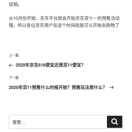
促销。
从10月份开始，京东平台就会开始京东双十一的预售活动
哦，所以各位京东用户在这个时间段就可以开始去购物了
文
上
上一篇
章
一
2020年京东618便宜还是双11便宜？
导
篇
航
文
下
下一篇
章
一
2020年双11预售什么时候开始？预售玩法是什么？
篇
文
章
搜
搜
索
索：