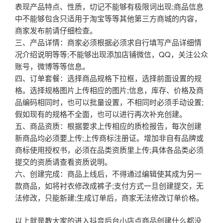
表现产品特点、性质，切记不能够有极限词出现;商品信息
中不能够包含只适用于淘宝等等其他第三方商城的内容，
商家发布前请仔细检查。
三、产品详情：商家必须根据必须求自行填写产品详细情
况介绍说明等等;不能够出现添加店铺微信，QQ，关注公众
账号，微博等等信息。
四、订单套餐：选择商品规格下拉框，选择前面设置的规
格。选择规格图片上传相应的图片;信息，库存、价格及商
品编码相同时，也可以批量设置，不相同时必须手动设置;
假如现有的规格不全面，也可以进行再次补充创建。
五、商品资质：根据要求上传相应的质检报告，每次创建
新商品均必须要上传;上传商标注册证。增加非自有品牌或
商标使用授权书，必须在品类资质里上传;具体各品类必须
提交的资质请查看资质说明。
六、创建完成：商品上线后，不得通过编辑使其成为另一
款商品，如将衬衣修改成裤子;支付方式一旦创建提交，无
法修改，只能新建;生成订单后，商家无法修改订单价格。
以上就是教大家的进入抖音后台小店点商品创建什么都没