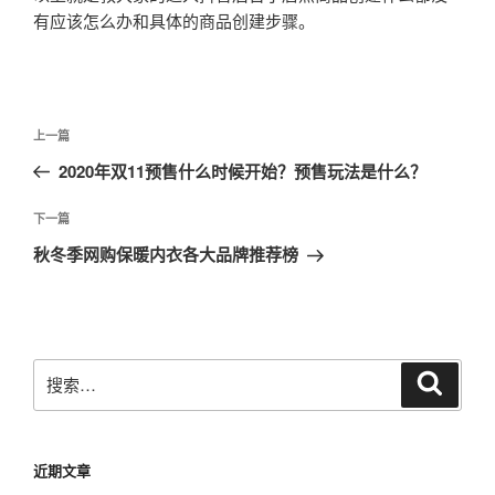
有应该怎么办和具体的商品创建步骤。
文
上
上一篇
章
一
2020年双11预售什么时候开始？预售玩法是什么？
导
篇
航
文
下
下一篇
章
一
秋冬季网购保暖内衣各大品牌推荐榜
篇
文
章
搜
搜
索
索：
近期文章