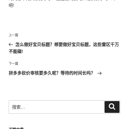
吧!
文
上
上一篇
章
一
怎么做好宝贝标题？想要做好宝贝标题，这些雷区千万
导
篇
不能碰!
航
文
章
下
下一篇
一
拼多多砍价审核要多久呢？等待的时间长吗？
篇
文
章
搜
搜
索
索：