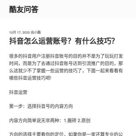
跳
酷友问答
至
内
容
发
10月 17, 2020
由
小酷
布
抖音怎么运营账号？有什么技巧？
于
很多的抖音用户注册抖音账号的目的并不是为了玩玩打发
时间，而是为了去通过抖音账号达到引流推广的目的，那
么这就少不了掌握一些运营的技巧了，下面一起来看看有
哪些抖音运营技巧吧!
抖音运营
第一步：选择抖音号的内容方向
内容方向简单说无非两种：1.搬砖 2.原创
方向的选择主要看你的定位，如果你是一家还算专业的公