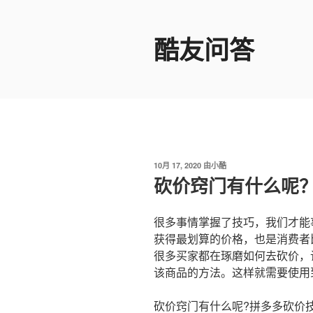
跳
至
酷友问答
内
容
发
10月 17, 2020
由
小酷
布
砍价窍门有什么呢
于
很多事情掌握了技巧，我们才能
获得最划算的价格，也是消费者
很多买家都在琢磨如何去砍价，
该商品的方法。这样就需要使用
砍价窍门有什么呢?拼多多砍价