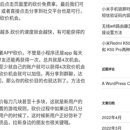
然后点击页面里的砍价免费拿。最后我们可
小米手机锁屏
。或者直接点击分享到社交平台也是可行，
短信验证码内
加砍价机会。
无线wifi路
聊越多,砍价的速度就会越快，有可能获得的
接设置方法
小米Redmi K
和 K50 Pr
APP砍价。不管是小程序还是app 每天
好友还能再获得一次，总共就是4次机会。
至少就自己的账户就可以获得4次砍价机会
近期评论
砍价机会就可以加倍。再分享到群聊，达
区间，那么你的砍价目的也就达到了。方法也
A WordPress 
价每刀几块甚至十多块，这就是新用户的
文章归档
置的游戏规则，砍价过程中如果出现几分
用户的时候了，这时候新用户正好弥补了
2022年4月
货品，拉新身边的朋友也很关键哦。
2022年3月