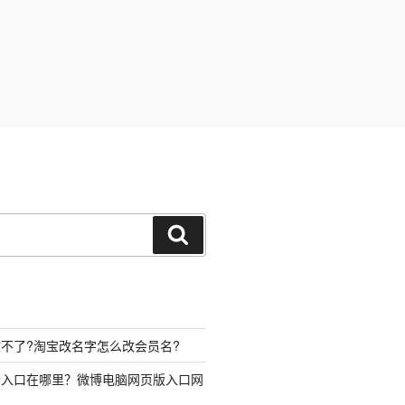
搜
索
不了?淘宝改名字怎么改会员名?
录入口在哪里？微博电脑网页版入口网