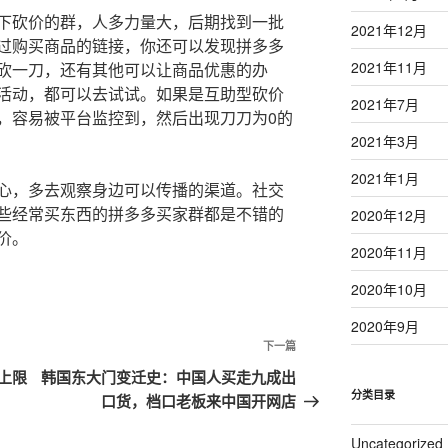
下砍价的群，人多力量大，后期找到一批
2021年12月
过购买商品的链接，你还可以发现拼多多
2021年11月
砍一刀，还有其他可以让商品优惠的办
活动，都可以去试试。如果是互助型砍价
2021年7月
，容易被平台监控到，然后出现刀刀为0的
2021年3月
2021年1月
心，多去观察身边可以传播的渠道。社交
些经常买东西的拼多多买家群都是不错的
2020年12月
价。
2020年11月
2020年10月
2020年9月
下一篇
下
一
上限
韩国东大门变迁史：中国人买走九成出
篇
分类目录
口货，档口老板来中国开网店
文
Uncategorized
章