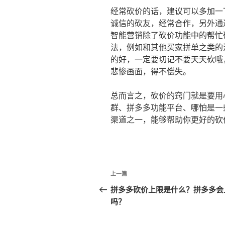
经常砍价的话，建议可以多加一
诚信的砍友，经常合作，另外通
智能营销除了砍价功能中的帮忙
法，例如和其他买家拼单之类的
的好，一定要切记不要天天砍哦
悲惨画面，得不偿失。
总而言之，砍价的窍门就是要用
群、拼多多功能平台、哪怕是一
渠道之一，能够帮助你更好的砍
文
上
上一篇
章
一
拼多多砍价上限是什么？拼多多会
篇
吗？
导
文
航
章