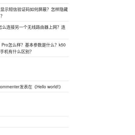
时显示短信验证码如何屏蔽？怎样隐藏
容？
由器怎么连接另一个无线路由器上网？连
50 Pro怎么样？基本参数是什么？k50
o两种手机有什么区别？
Commenter
发表在《
Hello world!
》