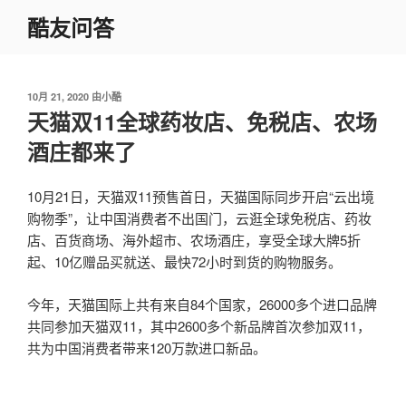
跳
酷友问答
至
内
容
发
10月 21, 2020
由
小酷
布
天猫双11全球药妆店、免税店、农场
于
酒庄都来了
10月21日，天猫双11预售首日，天猫国际同步开启“云出境
购物季”，让中国消费者不出国门，云逛全球免税店、药妆
店、百货商场、海外超市、农场酒庄，享受全球大牌5折
起、10亿赠品买就送、最快72小时到货的购物服务。
今年，天猫国际上共有来自84个国家，26000多个进口品牌
共同参加天猫双11，其中2600多个新品牌首次参加双11，
共为中国消费者带来120万款进口新品。