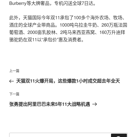
Burberry等大牌奢品，专机闪送全球7日达。
此外，天猫国际今年双11承包了100多个海外农场、牧场、
酒庄的全球产业带商品。1000吨乌拉圭牛奶、260万瓶法国
葡萄酒、2000亩乳胶林、2吨马来西亚燕窝、160万升迪拜
骆驼奶在双11以“承包价”惠及消费者。
文
上
上一篇
章
一
天猫双11火爆开局，这些爆款1小时成交超去年全天
导
篇
航
文
下
下一篇
章
一
张勇提出阿里巴巴未来5年11大战略机遇
篇
文
章
搜