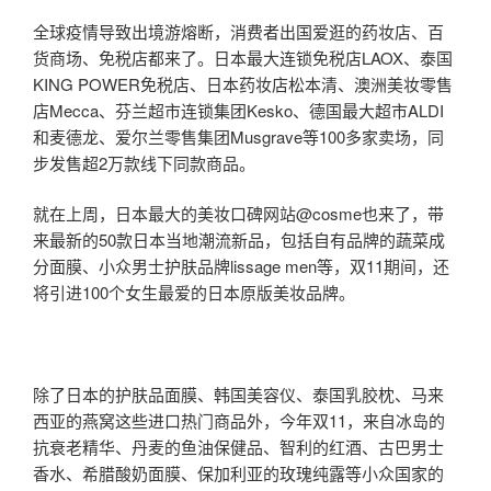
全球疫情导致出境游熔断，消费者出国爱逛的药妆店、百
货商场、免税店都来了。日本最大连锁免税店LAOX、泰国
KING POWER免税店、日本药妆店松本清、澳洲美妆零售
店Mecca、芬兰超市连锁集团Kesko、德国最大超市ALDI
和麦德龙、爱尔兰零售集团Musgrave等100多家卖场，同
步发售超2万款线下同款商品。
就在上周，日本最大的美妆口碑网站@cosme也来了，带
来最新的50款日本当地潮流新品，包括自有品牌的蔬菜成
分面膜、小众男士护肤品牌lissage men等，双11期间，还
将引进100个女生最爱的日本原版美妆品牌。
除了日本的护肤品面膜、韩国美容仪、泰国乳胶枕、马来
西亚的燕窝这些进口热门商品外，今年双11，来自冰岛的
抗衰老精华、丹麦的鱼油保健品、智利的红酒、古巴男士
香水、希腊酸奶面膜、保加利亚的玫瑰纯露等小众国家的