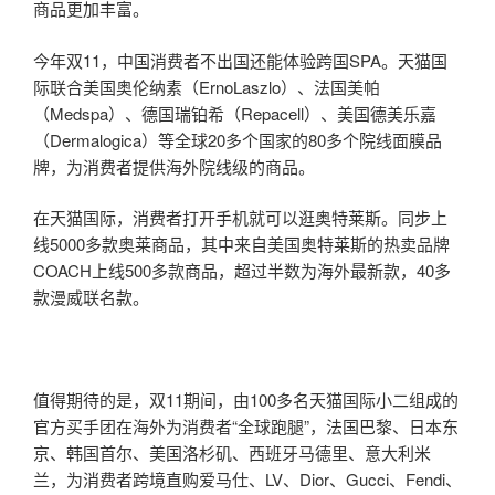
商品更加丰富。
今年双11，中国消费者不出国还能体验跨国SPA。天猫国
际联合美国奥伦纳素（ErnoLaszlo）、法国美帕
（Medspa）、德国瑞铂希（Repacell）、美国德美乐嘉
（Dermalogica）等全球20多个国家的80多个院线面膜品
牌，为消费者提供海外院线级的商品。
在天猫国际，消费者打开手机就可以逛奥特莱斯。同步上
线5000多款奥莱商品，其中来自美国奥特莱斯的热卖品牌
COACH上线500多款商品，超过半数为海外最新款，40多
款漫威联名款。
值得期待的是，双11期间，由100多名天猫国际小二组成的
官方买手团在海外为消费者“全球跑腿”，法国巴黎、日本东
京、韩国首尔、美国洛杉矶、西班牙马德里、意大利米
兰，为消费者跨境直购爱马仕、LV、Dior、Gucci、Fendi、