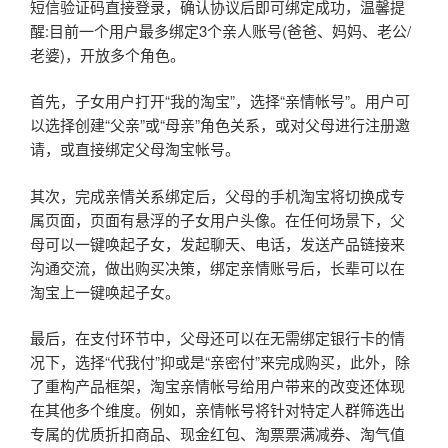
短信验证码直接登录，确认协议后即可绑定成功，温馨提
醒:目前一个用户最多绑定3个亲人账号(爸爸、妈妈、老公/
老婆)，开放多个角色。
首先，子女用户打开“我的淘宝”，选择“亲情帐号”。用户可
以选择创建“父亲”或“母亲”角色关系，或对父母进行注册邀
请，或直接绑定父母淘宝帐号。
其次，完成亲情关系绑定后，父母的手机淘宝将切换成专
属页面，页面有悬浮的子女用户头像。在任何场景下，父
母可以一键唤起子女，发起聊天、电话，发送产品链接来
沟通交流，做出购买决策，绑定亲情账号后，长辈可以在
淘宝上一键唤起子女。
最后，在支付环节中，父母还可以在无需绑定银行卡的情
况下，选择“代我付”抑或是“亲密付”来完成购买，此外，除
了重构产品框架，淘宝亲情帐号给用户带来的改变还体现
在其他多个维度。例如，亲情帐号将针对特定人群筛选出
专属的优质折扣商品、现金红包、淘票票满减券、淘气值