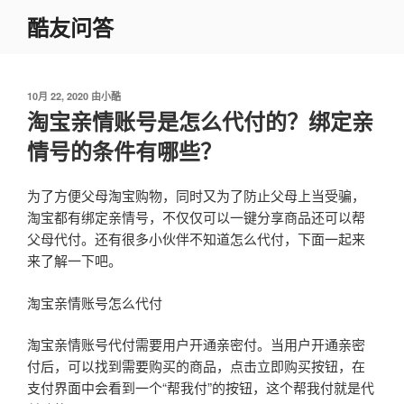
跳
酷友问答
至
内
容
发
10月 22, 2020
由
小酷
布
淘宝亲情账号是怎么代付的？绑定亲
于
情号的条件有哪些？
为了方便父母淘宝购物，同时又为了防止父母上当受骗，
淘宝都有绑定亲情号，不仅仅可以一键分享商品还可以帮
父母代付。还有很多小伙伴不知道怎么代付，下面一起来
来了解一下吧。
淘宝亲情账号怎么代付
淘宝亲情账号代付需要用户开通亲密付。当用户开通亲密
付后，可以找到需要购买的商品，点击立即购买按钮，在
支付界面中会看到一个“帮我付”的按钮，这个帮我付就是代