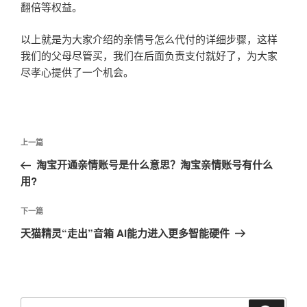
翻倍等权益。
以上就是为大家介绍的亲情号怎么代付的详细步骤，这样
我们的父母尽管买，我们在后面负责支付就好了，为大家
尽孝心提供了一个机会。
文
上
上一篇
章
一
淘宝开通亲情账号是什么意思？淘宝亲情账号有什么
导
篇
用?
航
文
章
下
下一篇
一
天猫精灵“走出”音箱 AI能力进入更多智能硬件
篇
文
章
搜