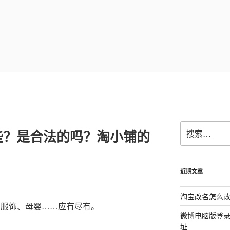
搜
些？是合法的吗？淘小铺的
索：
近期文章
淘宝改名怎么改
、服饰、母婴……应有尽有。
微博电脑版登
址