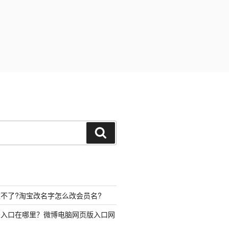
搜
索
不了?淘宝改名字怎么改会员名?
录入口在哪里？微博电脑网页版入口网