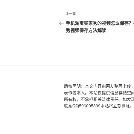
文
上
上一篇
章
一
手机淘宝买家秀的视频怎么保存？
篇
秀视频保存方法解读
导
文
航
章
版权声明：本文内容由网友整理上传
表作者本人。本站仅提供信息存储空
所有权，不承担相关法律责任。如发现
联系QQ596095899本站将立刻删除。