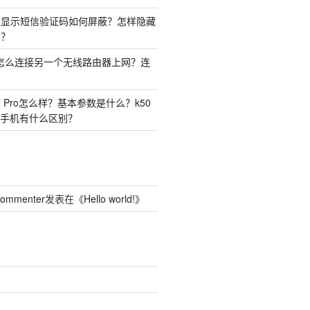
时显示短信验证码如何屏蔽？怎样隐藏
容？
由器怎么连接另一个无线路由器上网？连
50 Pro怎么样？基本参数是什么？k50
o两种手机有什么区别？
Commenter
发表在《
Hello world!
》