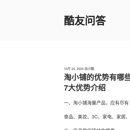
跳
至
酷友问答
内
容
发
10月 24, 2020
由
小酷
布
淘小铺的优势有哪
于
7大优势介绍
一、淘小铺海量产品，应有尽有
食品、美妆、3C、家电、家居