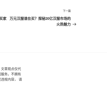
下一篇
下
一
买家
万元汉服谁在买？探秘20亿汉服市场的
篇
火热魅力
文
章
，文章观点仅代
间服务，不拥有
违规内容， 请