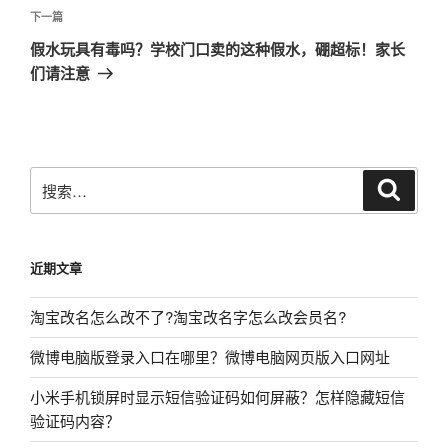
航
文
下
下一篇
章
一
假水玩具有毒吗？学校门口卖的这种假水，硼超标！家长
篇
们请注意
文
章
搜
搜
索
索：
近期文章
淘宝改名怎么改不了?淘宝改名字怎么改会员名?
微博电脑版登录入口在哪里？微博电脑网页版入口网址
小米手机锁屏时显示短信验证码如何屏蔽？怎样隐藏短信
验证码内容？