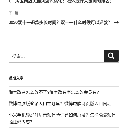
淘宝网店关键词怎么优化？怎么提升关键词的排名？
导
篇
航
文
下
下一篇
章
一
2020双十一退款多长时间？双十一什么时候可以退款？
篇
文
章
搜
搜
索
索：
近期文章
淘宝改名怎么改不了?淘宝改名字怎么改会员名?
微博电脑版登录入口在哪里？微博电脑网页版入口网址
小米手机锁屏时显示短信验证码如何屏蔽？怎样隐藏短信
验证码内容？