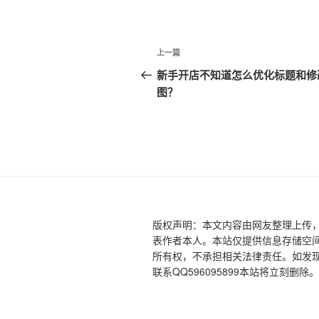
文
上
上一篇
章
一
新手开店不知道怎么优化标题和修
篇
图？
导
文
航
章
版权声明：本文内容由网友整理上传
表作者本人。本站仅提供信息存储空
所有权，不承担相关法律责任。如发现
联系QQ596095899本站将立刻删除。