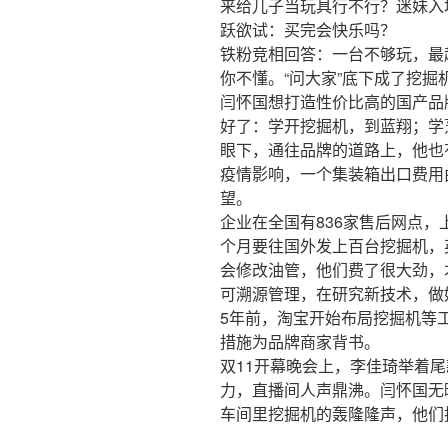
来给儿子当玩具行不行？迷妹入
跃欲试：买完会快乐吗？
铁粉竞相回答：一台不够玩，最
你不懂。“问大家”底下成了挖掘
闫怀国想打造性价比高的国产品
好了：学开挖掘机，到蓝翔；学
眼下，通往品牌的道路上，他也
疫情影响，一个集装箱出口费用由
望。
企业在全国有836家售后网点
个月要往国外发上百台挖掘机，
会修改油管，他们费了很大劲，
可溯源管理，在研究新技术，做
5年前，淘宝开始布局挖掘机等
措施为品牌商家背书。
双11开幕晚会上，李佳琦举着
力，直播间人声鼎沸。闫怀国无
车间里挖掘机的轰隆隆声，他们