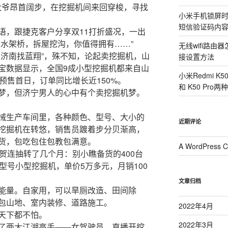
。大爷昂首阔步，在挖掘机间来回穿梭，寻找
小米手机锁屏
短信验证码内
语，跟捷克客户分享双11打折盛况，一出
遇水架桥，拆屋挖沟，你值得拥有……”
无线wifi路
东济南找蓝翔”，殊不知，论起卖挖掘机，山
接设置方法
宝数据显示，全国9成小型挖掘机都来自山
小米Redmi K
预售首日，订单同比增长近150%。
和 K50 Pr
梦，但济宁男人的心中有个卖挖掘机梦。
械生产车间里，各种颜色、型号、大小的
近期评论
挖掘机在转悠，销售员踱着步分贝渐高，
货，包吃包住包教包满意。
A WordPress 
贺连抽转了几个月：别小瞧备货的400台
型号小型挖掘机，单价5万多元，月销100
文章归档
能量。自家用，可以旱厕改造、田间除
包山地、室内装修、道路施工。
2022年4月
天下都不怕。
2022年3月
了两大江湖高手——女驾驶员，直播开挖