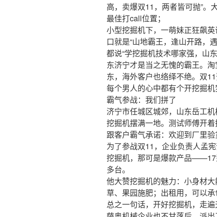
高，卖爆双11，两者皆可抛”
最佳打call位置；
小型挖掘机下，一萌妹正狂飙英
口就是“山地霸王，逢山开路，
都说“学挖掘机技术哪家强，山
东济宁才是当之无愧的霸王。淘
东，海外客户也络绎不绝。双11
每个男人的心中都有个开挖掘机
霸气参战：我们拼了
济宁市任城区城郊，山东岳工机
挖掘机摆满一地。测试师傅开着
跟客户霸气承诺：欢迎到厂里验
为了参战双11，企业负责人孟宪
挖掘机，那可是爆款产品——17
多台。
他大赞挖掘机的魅力：小身材大
草、果园施肥；出租用，可以承
总之一句话，开好挖掘机，走遍
萨奥机械企业也不甘落后，派出