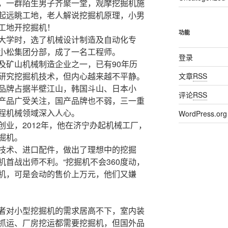
，一群陌生男子齐聚一堂，观摩挖掘机施
起远眺工地，老人解说挖掘机原理，小男
工地开挖掘机！
功能
大学时，选了机械设计制造及自动化专
小松集团分部，成了一名工程师。
登录
及矿山机械制造企业之一，已有90年历
研究挖掘机技术，但内心越来越不平静。
文章
RSS
品牌占据半壁江山，韩国斗山、日本小
评论
RSS
产品广受关注，国产品牌也不弱，三一重
程机械领域深入人心。
WordPress.org
业，2012年，他在济宁办起机械工厂，
掘机。
技术、进口配件，做出了理想中的挖掘
首战出师不利。“挖掘机不会360度动，
机，可是会动的售价上万元，他们又嫌
者对小型挖掘机的需求居高不下，室内装
抓运、厂房挖运都需要挖掘机，但国外品