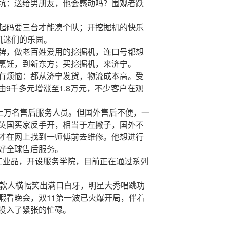
坑：送给男朋友，他会感动吗？围观者跃
起码要三台才能凑个队；开挖掘机的快乐
机迷们的乐园。
牌，做老百姓爱用的挖掘机，连口号都想
烹饪，到新东方；买挖掘机，来济宁。
有烦恼：都从济宁发货，物流成本高。受
9千多元增涨至1.8万元，不少客户在观
，上万名售后服务人员。但国外售后不便，一
英国买家反手开，相当于左撇子，国外不
才在网上找到一师傅前去维修。他想进行
好全球售后服务。
工业品，开设服务学院，目前正在通过系列
尾款人横幅笑出满口白牙，明星大秀唱跳功
暇看晚会，双11第一波已火爆开局，伴着
投入了紧张的忙碌。