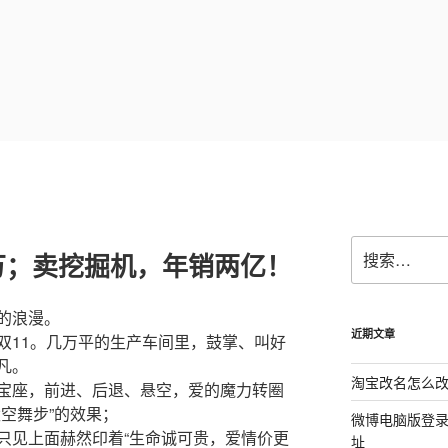
搜
万；卖挖掘机，年销两亿！
索：
的浪漫。
近期文章
双11。几万平的生产车间里，鼓掌、叫好
凡。
淘宝改名怎么改
宝座，前进、后退、悬空，爱的魔力转圈
空舞步”的效果；
微博电脑版登
只见上面赫然印着“生命诚可贵，爱情价更
址