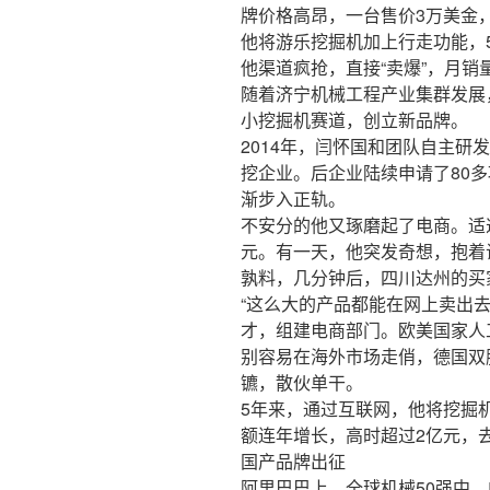
牌价格高昂，一台售价3万美金，
他将游乐挖掘机加上行走功能，
他渠道疯抢，直接“卖爆”，月销
随着济宁机械工程产业集群发展
小挖掘机赛道，创立新品牌。
2014年，闫怀国和团队自主研
挖企业。后企业陆续申请了80
渐步入正轨。
不安分的他又琢磨起了电商。适逢
元。有一天，他突发奇想，抱着
孰料，几分钟后，四川达州的买家
“这么大的产品都能在网上卖出
才，组建电商部门。欧美国家人
别容易在海外市场走俏，德国双
镳，散伙单干。
5年来，通过互联网，他将挖掘
额连年增长，高时超过2亿元，去
国产品牌出征
阿里巴巴上，全球机械50强中