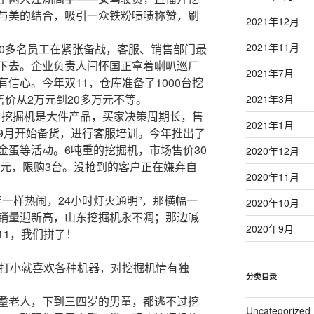
与美的结合，吸引一众铁粉啧啧称赞，刷
2021年12月
2021年11月
00多名员工在紧张备战，客服、销售部门最
下去。企业负责人闫怀国正拿着喇叭巡厂
2021年7月
信心。今年双11，仓库准备了1000台挖
售价从2万元到20多万元不等。
2021年3月
1。挖掘机是大件产品，买家决策周期长，售
2021年1月
9月开始备货，进行客服培训。今年推出了
金蛋等活动。6吨重的挖掘机，市场售价30
2020年12月
万元，限购3台。没抢到的客户正在嫌弃自
2020年11月
年一样热闹，24小时灯火通明”，那横幅一
2020年10月
销量迎新高，山东挖掘机永不凋；那边喊
2020年9月
11，我们拼了！
，打小就喜欢各种机器，对挖掘机情有独
分类目录
耋老人，下到三四岁的男童，都逃不过挖
Uncategorized