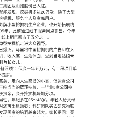
工集团及山推股份已入驻。
就能发现，挖掘机多达20万款，除了大型
挖掘机，服务个人及家庭用户。
老牌小型挖掘机生产企业，也开始拓展线
95年，此前通过线下服务网点销售。今年
，线上销售额占了五分之一。
微型挖掘机走进大众视野。
已爆火。马里将中国挖掘机的广告印在入
机，收入高，生活体面，受到当地姑娘青
到酋长女儿。
高薪蓝领”：保底一年五万元，有工程项目单
不是梦。
富美、走向人生巅峰的小哥，但透露公司
于响当当的蓝翔技校，一毕业5家公司抢
伙提亲，会开挖掘机是加分项。
男性，年纪多在25～43岁。年轻人给父母
时还可出租赚钱；科研团队买去研究物联
发现买家的脑洞越来越大。家长提问：买