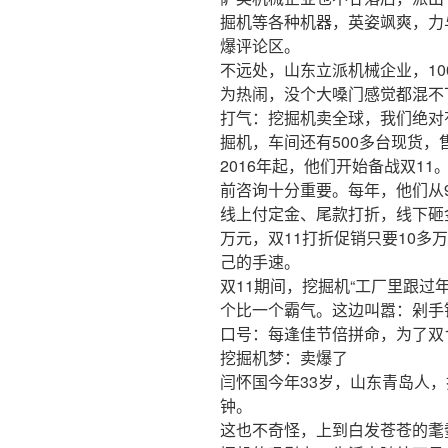
掘机等各种机器，英姿飒爽，力
爆评论区。
不远处，山东立派机械企业，1
为热闹，没个大嗓门感觉都混不
打气：挖掘机卖全球，我们绝对有
掘机，车间还有500多台现货，
2016年起，他们开始备战双1
前咨询十分重要。每年，他们从
线上付定金、尾款打折，线下砸
万元，双11打折促销只要10多
己的手速。
双11期间，挖掘机“工厂里跟过
个比一个霸气。这边叫嚣：剁手
口号：每逢佳节倍拼命，为了双
挖掘机梦：卖爆了
闫怀国今年33岁，山东青岛人
钟。
这也不奇怪，上到白发苍苍的耄