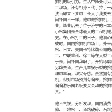
掘机的吸引力。生活中随处可见
工现场，还有祖孙三代手拉手一
孩当即立下梦想：长大了我要去
闫怀国不一样，他想做挖掘机，
业，毕业后去了位于济宁的日本
小松集团是全球最大的工程机械
史。在小松打工的日子，他潜心
彼时，国内挖掘机市场上，外来
松、日立、美国卡特比勒公司的
工、中联重科、徐工等在大型工
于是，闫怀国辞职了，开始琢磨创
另辟赛道，生产儿童娱乐型的挖
理想丰满，现实骨感。虽然拥有
机，但对市场预判有偏差，挖掘机
偏偏游乐园老板要买会动的挖掘
贵。”
他不气馁，分析发现，国内消费
修、土地松土、道路破碎、石料