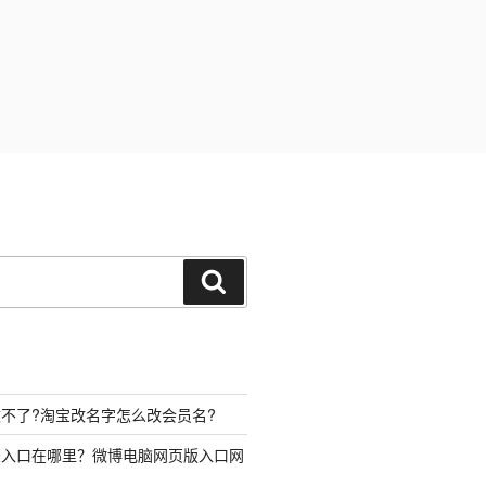
搜
索
不了?淘宝改名字怎么改会员名?
录入口在哪里？微博电脑网页版入口网