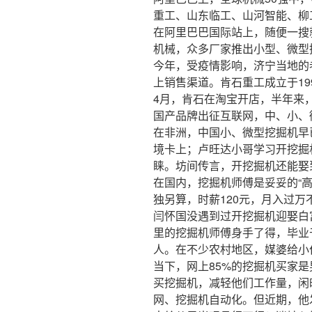
重工、山东临工、山河智能、柳
在阿里巴巴国际站上，随便一搜
机械，众多厂家推出小型、微型
今年，受疫情影响，济宁当地的
上销售渠道。肯石重工成立于19
4月，肯石在淘宝开店，半年来
国产品牌出征互联网，中、小、
在非洲，中国小、微型挖掘机早
境卡上；卢旺达小哥学习开挖掘
睐。坊间传言，开挖掘机还能娶
在国内，挖掘机师傅是妥妥的“
独另算，时薪120元，月入过万
闫怀国没遇到过开挖掘机迎娶白
里的挖掘机师傅身手了得，毕业
人。在不少农村地区，媒婆给小
当下，网上85%的挖掘机买家是
买挖掘机，减轻他们工作量，闲
网、挖掘机自动化。但近期，他