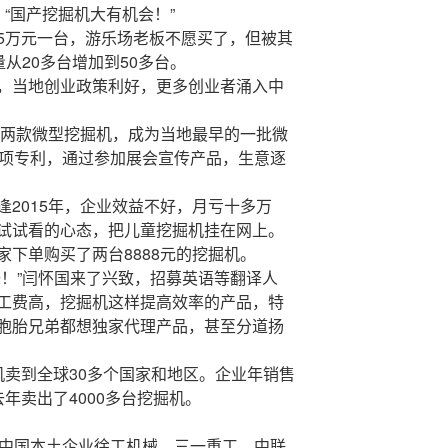
“国产挖掘机大有机会！”
5万元一台，游乐场老板不愿买了，但被其
量从20多台增加到50多台。
，当地创业政策利好，更多创业者涌入中
发两款微型挖掘机，成为当地最早的一批微
多项专利，通过参加展会宣传产品，生意逐
2015年，企业效益不好，月亏十多万
试试看的心态，把儿童挖掘机挂在网上。
下单购买了两台8888元的挖掘机。
去！”闫怀国来了兴致，招募英语等翻译人
工费高，挖掘机这样提高效率的产品，特
胞胎兄弟都想独家代理产品，甚至分道扬
机卖到全球30多个国家和地区。企业年销售
年卖出了4000多台挖掘机。
，中国本土企业徐工机械、三一重工、中联