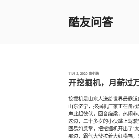
跳
至
酷友问答
内
容
发
11月 2, 2020
由
小酷
布
开挖掘机，月薪过
于
挖掘机是山东人送给世界最霸道
山东济宁，挖掘机厂家正在备战
声此起彼伏，回音绕梁，热闹非
这边，二十多岁的小伙跳上驾驶
圈易如反掌，把挖掘机开出了“太
那边，霸气大爷拉着大红横幅，