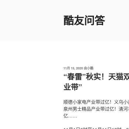
跳
至
酷友问答
内
容
发
11月 15, 2020
由
小酷
布
“春雷”秋实！天猫双
于
业带”
顺德小家电产业带过亿！义乌小
泉州男士精品产业带过亿！清河
亿……