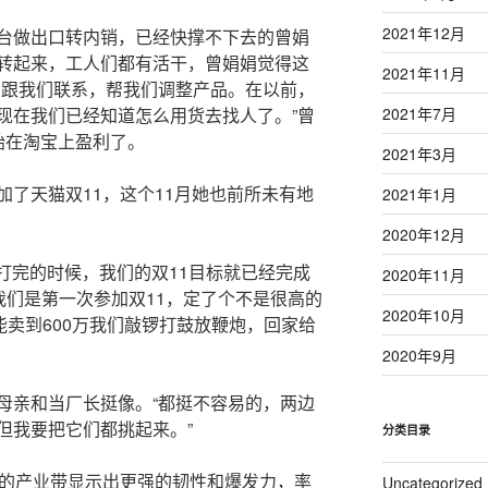
2021年12月
台做出口转内销，已经快撑不下去的曾娟
转起来，工人们都有活干，曾娟娟觉得这
2021年11月
常跟我们联系，帮我们调整产品。在以前，
现在我们已经知道怎么用货去找人了。”曾
2021年7月
始在淘宝上盈利了。
2021年3月
了天猫双11，这个11月她也前所未有地
2021年1月
2020年12月
’打完的时候，我们的双11目标就已经完成
2020年11月
我们是第一次参加双11，定了个不是很高的
2020年10月
能卖到600万我们敲锣打鼓放鞭炮，回家给
2020年9月
母亲和当厂长挺像。“都挺不容易的，两边
但我要把它们都挑起来。”
分类目录
高的产业带显示出更强的韧性和爆发力，率
Uncategorized