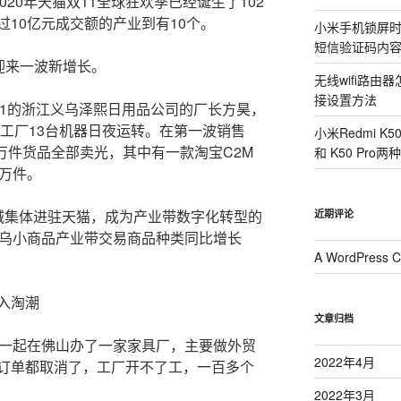
，2020年天猫双11全球狂欢季已经诞生了102
10亿元成交额的产业到有10个。
小米手机锁屏
短信验证码内
迎来一波新增长。
无线wifi路
接设置方法
11的浙江义乌泽熙日用品公司的厂长方昊，
，工厂13台机器日夜运转。在第一波销售
小米Redmi K
0万件货品全部卖光，其中有一款淘宝C2M
和 K50 Pr
多万件。
城集体进驻天猫，成为产业带数字化转型的
近期评论
义乌小商品产业带交易商品种类同比增长
A WordPress 
入淘潮
文章归档
友一起在佛山办了一家家具厂，主要做外贸
2022年4月
订单都取消了，工厂开不了工，一百多个
2022年3月