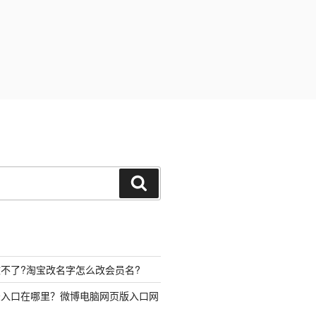
搜
索
不了?淘宝改名字怎么改会员名?
录入口在哪里？微博电脑网页版入口网