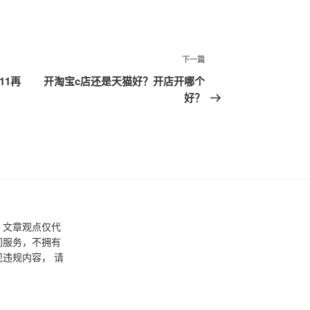
下一篇
下
一
11再
开淘宝c店还是天猫好？开店开哪个
篇
好？
文
章
，文章观点仅代
间服务，不拥有
违规内容， 请