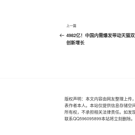
文
上
上一篇
章
一
4982亿！中国内需爆发带动天猫双
篇
创新增长
导
文
航
章
版权声明：本文内容由网友整理上传
表作者本人。本站仅提供信息存储空
所有权，不承担相关法律责任。如发现
联系QQ596095899本站将立刻删除。