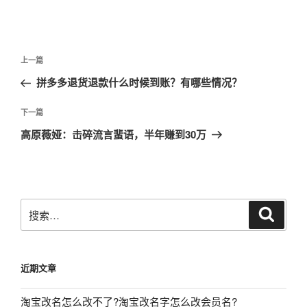
文
上
上一篇
章
一
拼多多退货退款什么时候到账？有哪些情况？
导
篇
航
文
下
下一篇
章
一
高原薇娅：击碎流言蜚语，半年赚到30万
篇
文
章
搜
搜
索
索：
近期文章
淘宝改名怎么改不了?淘宝改名字怎么改会员名?