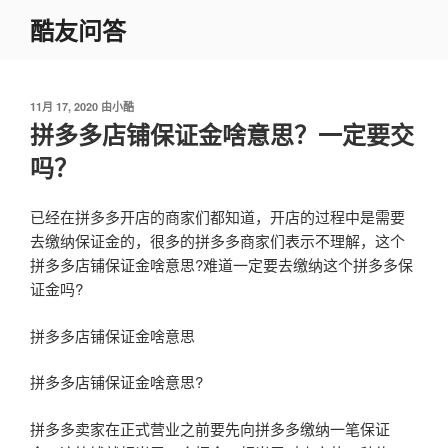
跳
酷友问答
至
内
容
发
11月 17, 2020
由
小酷
布
拼多多店铺保证金啥意思？一定要交
于
吗？
已经在拼多多开店的商家们都知道，开店的过程中是需要
去缴纳保证金的，很多的拼多多商家们表示不理解，这个
拼多多店铺保证金啥意思?难道一定要去缴纳这个拼多多保
证金吗?
拼多多店铺保证金啥意思
拼多多店铺保证金啥意思?
拼多多卖家在正式营业之前要先向拼多多缴纳一笔保证