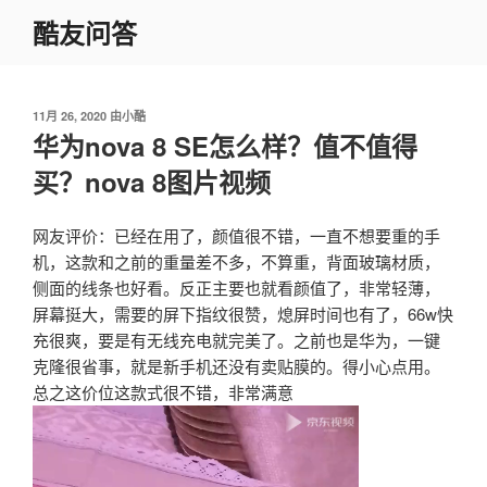
跳
酷友问答
至
内
容
发
11月 26, 2020
由
小酷
布
华为nova 8 SE怎么样？值不值得
于
买？nova 8图片视频
网友评价：已经在用了，颜值很不错，一直不想要重的手
机，这款和之前的重量差不多，不算重，背面玻璃材质，
侧面的线条也好看。反正主要也就看颜值了，非常轻薄，
屏幕挺大，需要的屏下指纹很赞，熄屏时间也有了，66w快
充很爽，要是有无线充电就完美了。之前也是华为，一键
克隆很省事，就是新手机还没有卖贴膜的。得小心点用。
总之这价位这款式很不错，非常满意