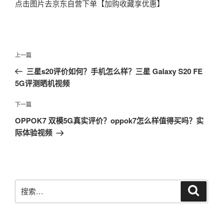
点击图片去京东自营下单【加购收藏享优惠】
文
上
上一篇
章
一
三星s20评价如何？手机怎么样？三星 Galaxy S20 FE
导
篇
5G评测晒机视频
航
文
章
下
下一篇
一
OPPOK7 双模5G真实评价？oppok7怎么样值得买吗？实
篇
际体验视频
文
章
搜
搜
索
索：