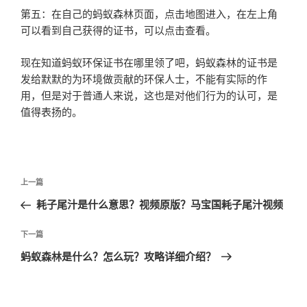
第五：在自己的蚂蚁森林页面，点击地图进入，在左上角
可以看到自己获得的证书，可以点击查看。
现在知道蚂蚁环保证书在哪里领了吧，蚂蚁森林的证书是
发给默默的为环境做贡献的环保人士，不能有实际的作
用，但是对于普通人来说，这也是对他们行为的认可，是
值得表扬的。
文
上
上一篇
章
一
耗子尾汁是什么意思？视频原版？马宝国耗子尾汁视频
导
篇
航
文
下
下一篇
章
一
蚂蚁森林是什么？怎么玩？攻略详细介绍？
篇
文
章