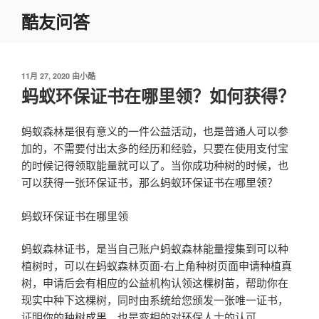
跳
酷友问答
至
内
容
发
11月 27, 2020
由
小酷
布
蚂蚁环保证书在哪里领？如何获得？
于
蚂蚁森林是很有意义的一件公益活动，也是普通人可以参
加的，不需要付出太多的经历和经验，只要在使用支付宝
的时候记得领取能量就可以了。当你成功种树的时候，也
可以获得一张环保证书，那么蚂蚁环保证书在哪里领？
蚂蚁环保证书在哪里领
蚂蚁森林证书，是当自己账户蚂蚁森林能量搜集到可以种
植树时，可以在蚂蚁森林页面-右上角种树页面申请种植真
树，申请后会有相应的公益机构认领这棵树苗，帮助你在
现实中种下这棵树，同时由系统给您颁发一张唯一证书，
证明你的种树成果，也是变相的对环保人士的认可。