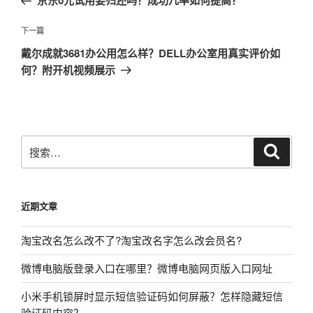
京东0元试用要归还吗？成功几率如何提高？
导
篇
航
文
下
下一篇
章
一
戴尔成就3681办公用怎么样？DELL办公室用真实评价如
篇
何？附开机视频展示
文
章
搜
搜
索
索：
近期文章
淘宝改名怎么改不了?淘宝改名字怎么改会员名?
微博电脑版登录入口在哪里？微博电脑网页版入口网址
小米手机锁屏时显示短信验证码如何屏蔽？怎样隐藏短信
验证码内容？