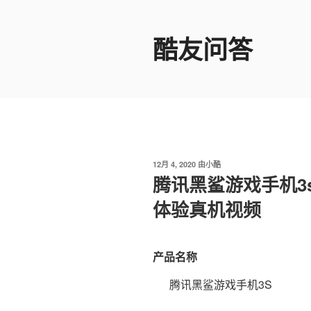
跳
至
酷友问答
内
容
发
12月 4, 2020
由
小酷
布
腾讯黑鲨游戏手机3
于
体验真机视频
产品名称
腾讯黑鲨游戏手机3S