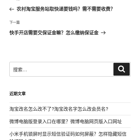
章
一
农村淘宝服务站取快递要钱吗？需不需要收费？
导
篇
航
文
下
下一篇
章
一
快手开店需要交保证金嘛？怎么缴纳保证金
篇
文
章
搜
搜
索
索：
近期文章
淘宝改名怎么改不了?淘宝改名字怎么改会员名?
微博电脑版登录入口在哪里？微博电脑网页版入口网址
小米手机锁屏时显示短信验证码如何屏蔽？怎样隐藏短信