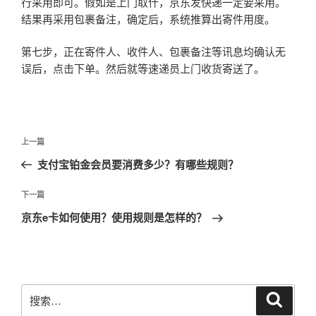
行采用即可。假如是上门取什，京东发快递一定要采用。
结果再采用包裹备注，确定后，系统推算出寄件用度。
第七步，正在寄件人、收件人、包裹备注等讯息均确认无
误后，点击下单。然后就等速递员上门收货寄送了。
文
上
上一篇
章
一
支付宝铂金会员要消费多少？有哪些规则？
导
篇
航
文
下
下一篇
章
一
京东e卡如何使用？使用规则是怎样的？
篇
文
章
搜
搜
索
索：