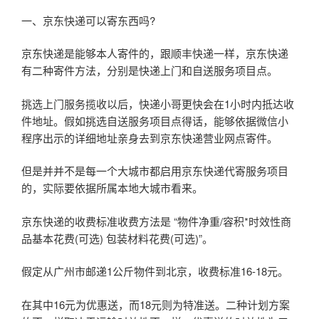
一、京东快递可以寄东西吗?
京东快递是能够本人寄件的，跟顺丰快递一样，京东快递
有二种寄件方法，分别是快递上门和自送服务项目点。
挑选上门服务揽收以后，快递小哥更快会在1小时内抵达收
件地址。假如挑选自送服务项目点得话，能够依据微信小
程序出示的详细地址亲身去到京东快递营业网点寄件。
但是并并不是每一个大城市都启用京东快递代寄服务项目
的，实际要依据所属本地大城市看来。
京东快递的收费标准收费方法是 “物件净重/容积*时效性商
品基本花费(可选) 包装材料花费(可选)”。
假定从广州市邮递1公斤物件到北京，收费标准16-18元。
在其中16元为优惠送，而18元则为特准送。二种计划方案