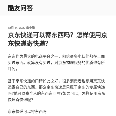
跳
酷友问答
至
内
容
发
12月 14, 2020
由
小酷
布
京东快递可以寄东西吗？怎样使用京
于
东快递寄快递？
京东作为最大的电商平台之一，相信很多小伙伴都在上面
买过东西。就算没有买过，对京东物理服务的优质也有所
耳闻。
基于京东快递的口碑如此之好，很多消费者也想用京东快
递寄自己的东西。那么京东快递是只属于京东的专属快递
吗?他可以寄个人的东西东西吗?如果可以，怎样使用京东
快递寄快递呢?
京东快递可以寄东西吗