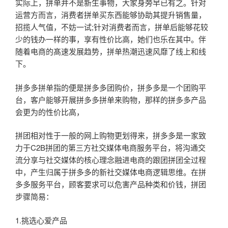
实际上，拼单并不是新生事物，大家身旁早已有之。针对
运营方而言，消费者拼单买东西能够协助其提升销售量，
招揽人气值，不妨一试;针对消费者而言，拼单后能够花较
少的钱办一样的事，享有性价比高，她们也乐在其中。伴
随着电商的髙速发展趋势，拼单热潮迅速风靡了线上和线
下。
拼多多拼单指的便是拼多多团购价，拼多多是一个团购平
台，客户能够开展拼多多拼单来购物，那样的拼多多产品
会更为的性价比高，
拼团相对性于一般的网上购物更划得来，拼多多是一家致
力于C2B拼团的第三方社交媒体电商服务平台，将沟通交
流分享与社交媒体的核心理念融进电商的跟团拼团全过程
中，产生归属于拼多多的新社交媒体电商逻辑思维。在拼
多多服务平台，顾客要求可以危害产品种类和价钱，拼团
步骤简易：
1.挑选心爱产品