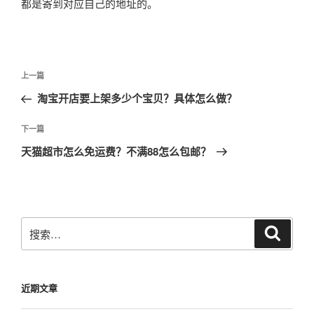
都是寄到对应自己的地址的。
文
上
上一篇
章
一
淘宝开店要上架多少个宝贝？具体怎么做？
导
篇
航
文
下
下一篇
章
一
天猫超市怎么免运费？不满88怎么包邮？
篇
文
章
搜
搜
索
索：
近期文章