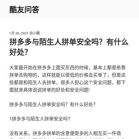
跳
酷友问答
至
内
容
发
1月 26, 2021
由
小酷
布
拼多多与陌生人拼单安全吗？有什么
于
好处？
大家最开始在拼多多上面买东西的时候，基本上都是依靠
拼单去购物的，这样就能以很低的价格去买单了，但是这
些都是和陌生人去拼单，很多人担心这个安全问题，那下
面就来具体说说拼单的好处和安全问题!
拼多多与陌生人拼单安全吗？有什么好处？
1拼多多与陌生人拼单安全吗?
没有关系，拼多多拼单的含意便是多的人相互买一件商