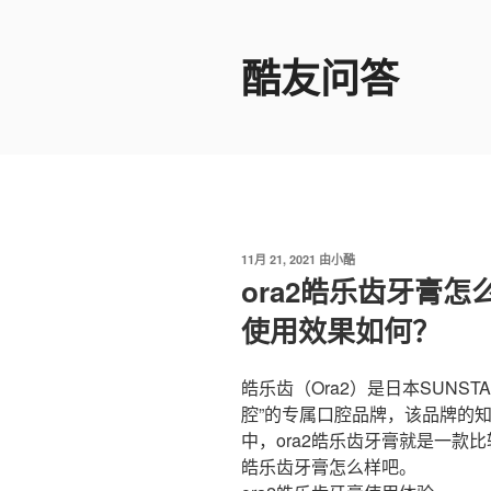
跳
至
酷友问答
内
容
发
11月 21, 2021
由
小酷
布
ora2皓乐齿牙膏
于
使用效果如何？
皓乐齿（Ora2）是日本SUNS
腔”的专属口腔品牌，该品牌的
中，ora2皓乐齿牙膏就是一款比
皓乐齿牙膏怎么样吧。