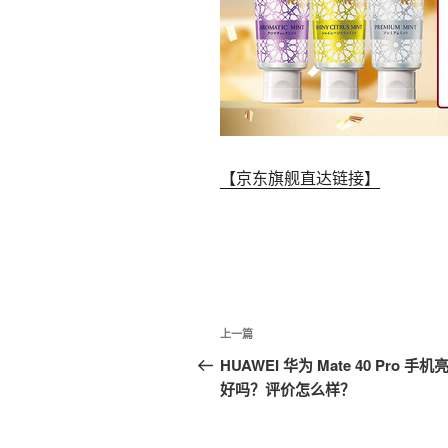
【京东旗舰直达链接】
文
上
上一篇
章
一
HUAWEI 华为 Mate 40 Pro 手
篇
好吗？评价怎么样？
导
文
航
章