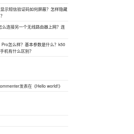
时显示短信验证码如何屏蔽？怎样隐藏
容？
由器怎么连接另一个无线路由器上网？连
50 Pro怎么样？基本参数是什么？k50
o两种手机有什么区别？
Commenter
发表在《
Hello world!
》