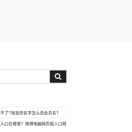
搜
索
不了?淘宝改名字怎么改会员名?
录入口在哪里？微博电脑网页版入口网