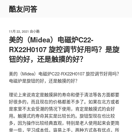
跳
酷友问答
至
内
容
发
11月 22, 2021
由
小酷
布
美的（Midea）电磁炉C22-
于
RX22H0107 旋控调节好用吗？是旋
钮的好，还是触摸的好？
美的（Midea）电磁炉C22-RX22H0107 旋控调节好用吗？
电磁炉是旋钮的好，还是触摸的好？
理论上来说肯定是触摸屏的寿命和便于清洁等各方面都要
好很多的，而且现在的价格都差不多了。如果在北方或者
是家里不太会受潮的情况下使用，肯定是触摸式的会好
用。触摸式的寿命其实是比较长的。旋钮型现在也比较
多，因为操作比较经典直观，特别是老人使用起来会更简
单一些，学习成本低，容易上手，两种方式各有优点，所