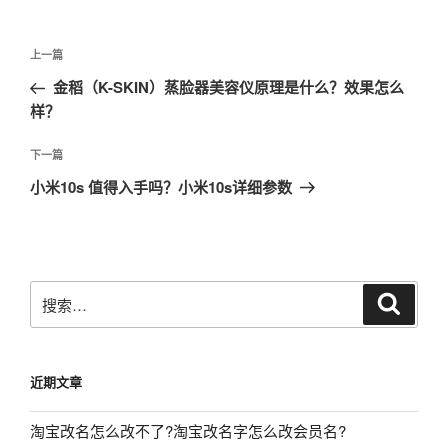
文
上
上一篇
章
一
金稻（K-SKIN）蒸脸器美容仪原理是什么？效果怎么
导
篇
样？
航
文
章
下
下一篇
一
小米10s 值得入手吗？小米10s详细参数
篇
文
章
搜
搜
索
索：
近期文章
淘宝改名怎么改不了?淘宝改名字怎么改会员名?