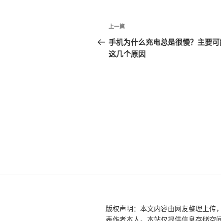
文
上
上一篇
章
一
手机为什么充电总是很慢？主要可
篇
这几个原因
导
文
航
章
版权声明：本文内容由网友整理上传
表作者本人。本站仅提供信息存储空