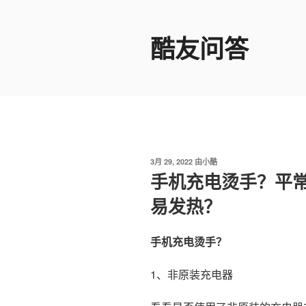
跳
至
酷友问答
内
容
发
3月 29, 2022
由
小酷
布
手机充电烫手？平
于
易发热？
手机充电烫手？
1、非原装充电器