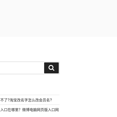
搜
索
不了?淘宝改名字怎么改会员名?
录入口在哪里？微博电脑网页版入口网