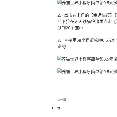
2、点击右上角的【幸运猫币】看
后下拉在天天领猫粮那里点击【
领到20个猫币
3、直接用58个猫币兑换0.5
送的
文
上
上一篇
章
一
tt
篇
导