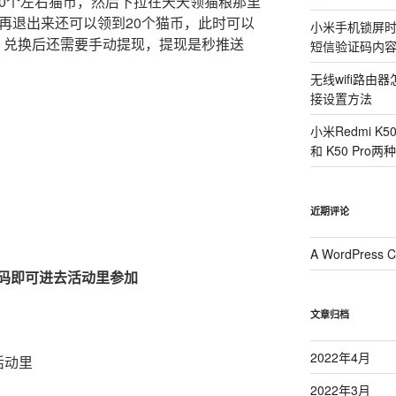
50个左右猫币，然后下拉在天天领猫粮那里
再退出来还可以领到20个猫币，此时可以
小米手机锁屏
包，兑换后还需要手动提现，提现是秒推送
短信验证码内
无线wifi路
接设置方法
小米Redmi K
和 K50 Pr
近期评论
A WordPress 
码即可进去活动里参加
文章归档
2022年4月
活动里
2022年3月