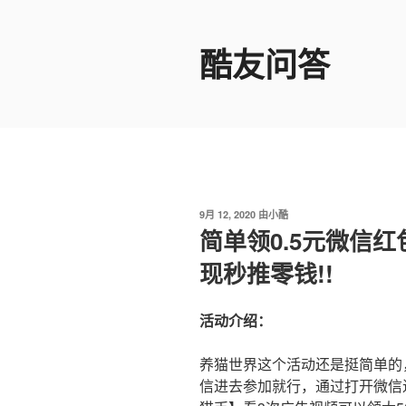
跳
至
酷友问答
内
容
发
9月 12, 2020
由
小酷
布
简单领0.5元微信红
于
现秒推零钱!!
活动介绍：
养猫世界这个活动还是挺简单的
信进去参加就行，通过打开微信