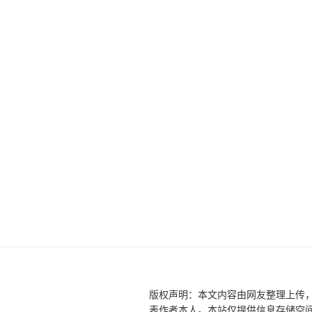
文
航
章
版权声明：本文内容由网友整理上传
表作者本人。本站仅提供信息存储空