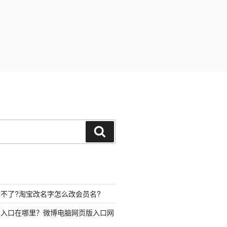
搜
索
不了?淘宝改名字怎么改会员名?
录入口在哪里？微博电脑网页版入口网