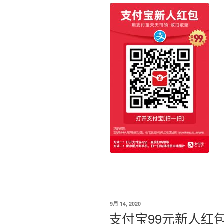
发
9月 14, 2020
布
支付宝99元新人红
于