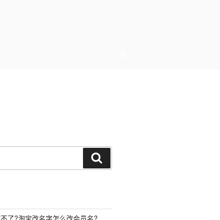
向
下
滚
动
到
内
容
搜
索
不了?淘宝改名字怎么改会员名?