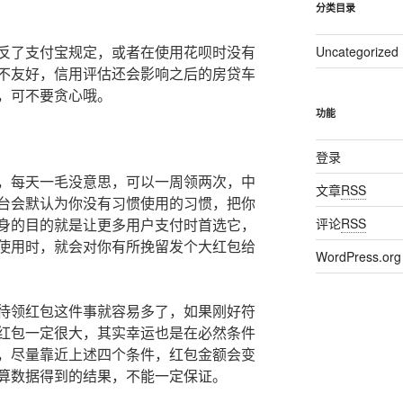
分类目录
反了支付宝规定，或者在使用花呗时没有
Uncategorized
不友好，信用评估还会影响之后的房贷车
，可不要贪心哦。
功能
登录
，每天一毛没意思，可以一周领两次，中
文章
RSS
台会默认为你没有习惯使用的习惯，把你
身的目的就是让更多用户支付时首选它，
评论
RSS
使用时，就会对你有所挽留发个大红包给
WordPress.org
待领红包这件事就容易多了，如果刚好符
红包一定很大，其实幸运也是在必然条件
，尽量靠近上述四个条件，红包金额会变
算数据得到的结果，不能一定保证。