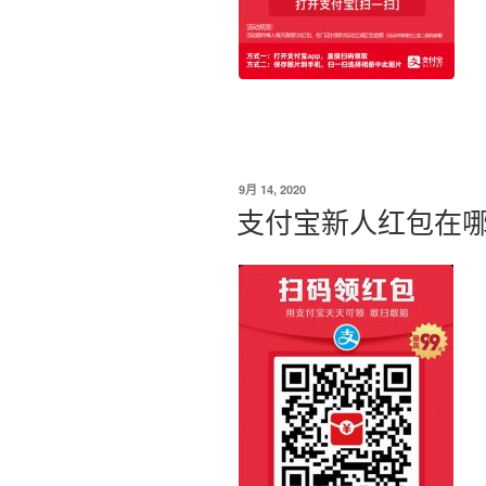
发
9月 14, 2020
布
支付宝新人红包在
于