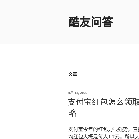
跳
至
酷友问答
内
容
文章
发
9月 14, 2020
布
支付宝红包怎么领取
于
略
支付宝今年的红包力很强势，直接
均红包大概是每人1.7元。所