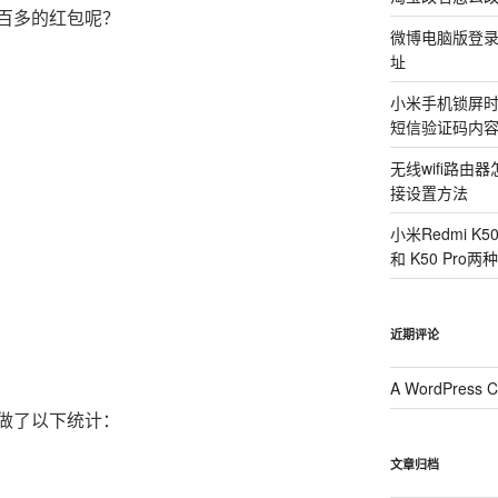
百多的红包呢？
微博电脑版登
址
小米手机锁屏
短信验证码内
无线wifi路
接设置方法
小米Redmi K
和 K50 Pr
近期评论
A WordPress 
做了以下统计：
文章归档