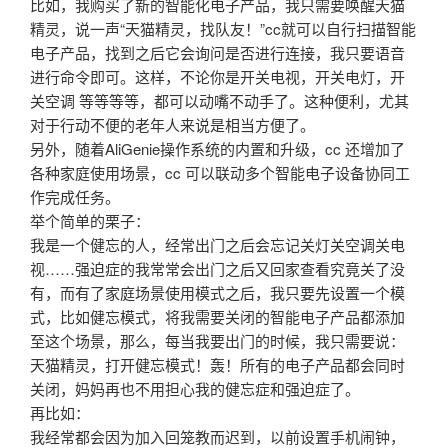
比如，我购买了新的智能化电子产品，我只需要唤醒天猫
精灵，说一声“天猫精灵，找队友！”cc就可以自行扫描智能
电子产品，找到之后它会询问是否进行连接，我只要语音
进行命令即可。这样，不论你是开关电视，开关电灯，开
关空调 等等等等，都可以动嘴不动手了。这种便利，尤其
对于行动不便的老年人来说是相当方便了。
另外，随着AliGenie操作系统的内置和升级，cc 还增加了
各种家庭使用场景，cc 可以联动多个智能电子设备协同工
作完成任务。
举个简单的栗子：
我是一个健忘的人，经常出门之后会忘记关灯关空调关电
视……强迫症的我常常会出门之后又回家查看究竟关了没
有，而有了家庭场景使用模式之后，我只要先设置一个模
式，比如健忘模式，将我需要关闭的智能电子产品都添加
至这个场景，那么，每当我要出门的时候，我只需要说：
天猫精灵，打开健忘模式！轰！所有的电子产品都会同时
关闭，妈妈再也不用担心我的健忘症和强迫症了。
再比如：
我经常都会因为加入回笼教而迟到，以前设置手机闹钟，