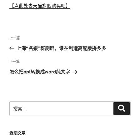
【点此处去天猫旗舰购买吧】
文
上
上一篇
章
一
上海“名媛”群刷屏，谁在制造高配版拼多多
导
篇
航
文
下
下一篇
章
一
怎么把ppt转换成word纯文字
篇
文
章
搜
搜
索
索：
近期文章