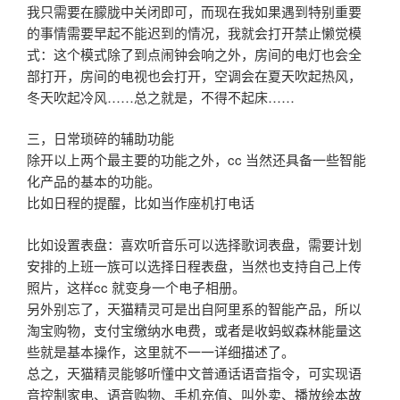
我只需要在朦胧中关闭即可，而现在我如果遇到特别重要
的事情需要早起不能迟到的情况，我就会打开禁止懒觉模
式：这个模式除了到点闹钟会响之外，房间的电灯也会全
部打开，房间的电视也会打开，空调会在夏天吹起热风，
冬天吹起冷风……总之就是，不得不起床……
三，日常琐碎的辅助功能
除开以上两个最主要的功能之外，cc 当然还具备一些智能
化产品的基本的功能。
比如日程的提醒，比如当作座机打电话
比如设置表盘：喜欢听音乐可以选择歌词表盘，需要计划
安排的上班一族可以选择日程表盘，当然也支持自己上传
照片，这样cc 就变身一个电子相册。
另外别忘了，天猫精灵可是出自阿里系的智能产品，所以
淘宝购物，支付宝缴纳水电费，或者是收蚂蚁森林能量这
些就是基本操作，这里就不一一详细描述了。
总之，天猫精灵能够听懂中文普通话语音指令，可实现语
音控制家电、语音购物、手机充值、叫外卖、播放绘本故