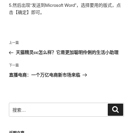
5.然后出现“发送到Microsoft Word”，选择要用的版式，点
击【确定】即可。
文
上
上一篇
章
一
天猫精灵cc怎么样？它是更加聪明伶俐的生活小助理
导
篇
航
文
下
下一篇
章
一
直播电商：一个万亿电商新市场来临
篇
文
章
搜
搜
索
索：
近期文章