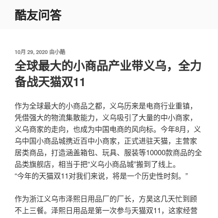
跳
酷友问答
至
内
容
发
10月 29, 2020
由
小酷
布
全球最大的小商品产业带义乌，全力
于
备战天猫双11
作为全球最大的小商品之都，义乌历来是电商行业重镇，
凭借强大的物流集散能力，义乌吸引了大量的中小商家，
义乌商家的走向，也成为中国电商的风向标。今年8月，义
乌中国小商品城携近百中小商家，正式进驻天猫，主营家
居类商品，打造涵盖箱包、玩具、服装等10000款商品的全
品类旗舰店，相当于把“义乌小商品城”搬到了线上。
“今年的天猫双11对我们来说，将是一个历史性时刻。”
作为浙江义乌市泽熙日用品厂的厂长，方昊这几天忙到顾
不上三餐。泽熙日用品是第一次参与天猫双11，这家经营