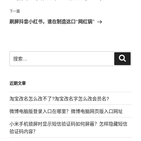
导
篇
航
文
下
下一篇
章
一
刷屏抖音小红书，谁在制造这口“网红锅”
篇
文
章
搜
搜
索
索：
近期文章
淘宝改名怎么改不了?淘宝改名字怎么改会员名?
微博电脑版登录入口在哪里？微博电脑网页版入口网址
小米手机锁屏时显示短信验证码如何屏蔽？怎样隐藏短信
验证码内容？