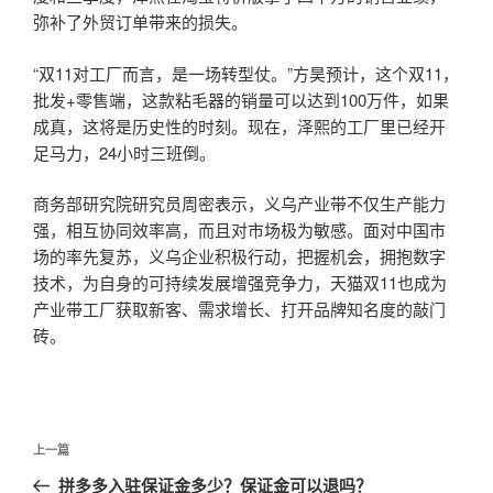
弥补了外贸订单带来的损失。
“双11对工厂而言，是一场转型仗。”方昊预计，这个双11，
批发+零售端，这款粘毛器的销量可以达到100万件，如果
成真，这将是历史性的时刻。现在，泽熙的工厂里已经开
足马力，24小时三班倒。
商务部研究院研究员周密表示，义乌产业带不仅生产能力
强，相互协同效率高，而且对市场极为敏感。面对中国市
场的率先复苏，义乌企业积极行动，把握机会，拥抱数字
技术，为自身的可持续发展增强竞争力，天猫双11也成为
产业带工厂获取新客、需求增长、打开品牌知名度的敲门
砖。
文
上
上一篇
章
一
拼多多入驻保证金多少？保证金可以退吗？