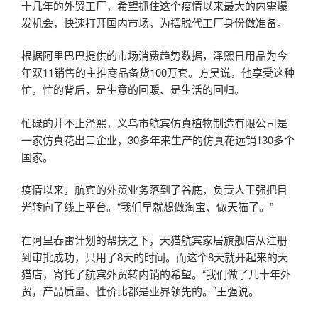
十几年的外贸工厂，希望抓住这个疫情以来最大的内需爆
发机会，快速打开国内市场，为摆脱代工厂身份做准备。
根据阿里巴巴提供的市场消费趋势数据，泽熙日用品为今
年双11销售的主推商品备货100万套。方昊说，他享受这种
忙，忙的背后，是生意的回暖、是生活的回归。
忙碌的并不止泽熙，义乌市航宾仿真植物制造有限公司是
一家仿真花出口企业，30多年来生产的仿真花远销130多个
国家。
疫情以来，航宾的外贸业务落到了谷底，负责人王强把目
光转向了线上平台。“我们早就想做淘宝、做天猫了。”
在阿里春雷计划的帮扶之下，天猫航宾家居旗舰店从注册
到审批成功，只用了8天的时间。而这个8天就开起来的天
猫店，寄托了航宾外贸转内销的希望。“我们做了几十年外
贸，产品质量、性价比都是业界领先的。”王强说。