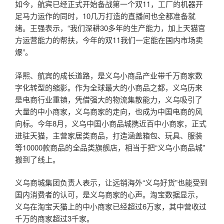
如今，航宾已经正式开始备战第一个双11，工厂的机器开
足马力运作的同时，10几万打造的直播间也全都准备就
绪。王强表示，“我们深耕30多年的生产能力，加上天猫官
方运营能力的帮扶，今年的双11我们一定能在国内市场卖
爆”。
泽熙、航宾的成长道路，是义乌小商品产业带千万商家数
字化转型的缩影。作为全球最大的小商品之都，义乌历来
是电商行业重镇，凭借强大的物流集散能力，义乌吸引了
大量的中小商家，义乌商家的走向，也成为中国电商的风
向标。今年8月，义乌中国小商品城携近百中小商家，正式
进驻天猫，主营家居类商品，打造涵盖箱包、玩具、服装
等10000款商品的全品类旗舰店，相当于把“义乌小商品城”
搬到了线上。
义乌商城集团负责人表示，让远销海外“义乌好货”也能受到
国内消费者的认可，是义乌商家的心声。淘宝数据显示，
义乌在淘宝天猫上的中小商家已经超过6万家，其中营收过
千万的商家超过3千家。