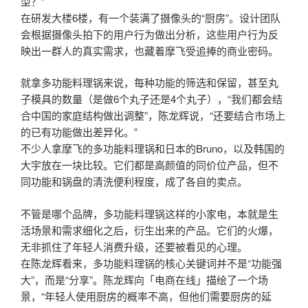
型？”
在研发大楼6楼，有一个装满了摄像头的“厨房”。设计团队
会根据摄像头拍下的用户行为做出分析，这些用户行为反
映出一群人的真实需求，也藏着摩飞受追捧的商业密码。
就拿多功能料理锅来说，每种功能的筛选和保留，甚至丸
子模具的数量（是做6个丸子还是4个丸子），“我们都会结
合中国的家庭结构做出调整”，陈龙辉说，“还要结合市场上
的已有功能做出差异化。”
不少人拿摩飞的多功能料理锅和日本的Bruno，以及韩国的
大宇放在一块比较。它们都是高颜值的同价位产品，但不
同功能和锅盘的清洗便利程度，成了各自的卖点。
不管是哪个品牌，多功能料理锅这样的小家电，本就是生
活场景和需求细化之后，衍生出来的产品。它们的火爆，
无非抓住了年轻人消费升级，还要被看见的心理。
在陈龙辉看来，多功能料理锅的核心关键词并不是“功能强
大”，而是“分享”。陈龙辉向「电商在线」描绘了一个场
景，“年轻人使用厨房的概率不高，但他们需要厨房的延