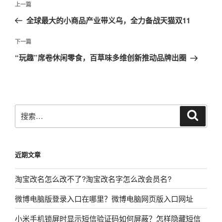
上
上一篇
章
一
全球最大的小商品产业带义乌，全力备战天猫双11
导
篇
航
文
下
下一篇
章
一
“玩趣”席卷休闲零食，百草味多维创新推动品牌出圈
篇
文
章
搜
搜
索
索：
近期文章
淘宝改名怎么改不了?淘宝改名字怎么改会员名?
微博电脑版登录入口在哪里？微博电脑网页版入口网址
小米手机锁屏时显示短信验证码如何屏蔽？怎样隐藏短信