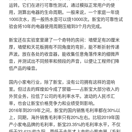
运转。它们在进行可靠性测试，通过模拟正常用户的使
用，测算出电器的生命周期。一般来说，一个家庭一年烧
1000次水，而一般热水壶可以烧10000次。新宝的可靠性试
验会将10年的电器使用周期压缩到3个月内完成。
新宝还在实验室里建了一个奇特的房间：墙壁足有20厘米
厚，墙壁和天花板拥有不同角度的弯折，能不断折射传递
声波。放在各处的收音器，能收集任意角落传来的细微声
音，并测试出不同频率和频段的声音，以便让工程师们降
低产品的噪音。
国内小家电行业，除了新宝，没有公司拥有这样的混响
室。但过去的辉煌如今成了禁锢——占新宝大部分收入的
外贸业务，拉低了公司的毛利率水平。波动的人民币汇
率，也会让新宝价格竞争力和业绩受到影响。
2016年到2019年之间，新宝的国内销售毛利率都在30%以
上，同期，海外销售毛利率只有20%左右。比较2019年国
产小家电品牌的毛利率，新宝23.35%的毛利率水平，不仅
低于32.41%的九阳，更低于去年才上市的小熊电器（毛利