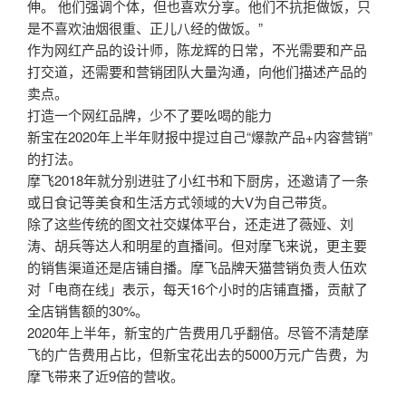
伸。 他们强调个体，但也喜欢分享。他们不抗拒做饭，只
是不喜欢油烟很重、正儿八经的做饭。”
作为网红产品的设计师，陈龙辉的日常，不光需要和产品
打交道，还需要和营销团队大量沟通，向他们描述产品的
卖点。
打造一个网红品牌，少不了要吆喝的能力
新宝在2020年上半年财报中提过自己“爆款产品+内容营销”
的打法。
摩飞2018年就分别进驻了小红书和下厨房，还邀请了一条
或日食记等美食和生活方式领域的大V为自己带货。
除了这些传统的图文社交媒体平台，还走进了薇娅、刘
涛、胡兵等达人和明星的直播间。但对摩飞来说，更主要
的销售渠道还是店铺自播。摩飞品牌天猫营销负责人伍欢
对「电商在线」表示，每天16个小时的店铺直播，贡献了
全店销售额的30%。
2020年上半年，新宝的广告费用几乎翻倍。尽管不清楚摩
飞的广告费用占比，但新宝花出去的5000万元广告费，为
摩飞带来了近9倍的营收。