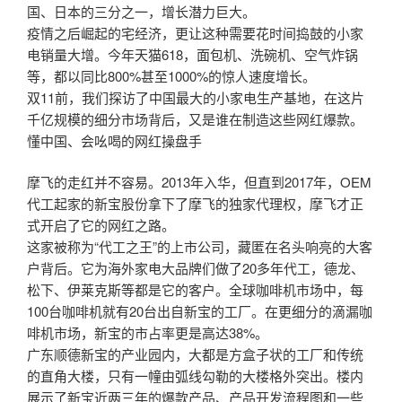
国、日本的三分之一，增长潜力巨大。
疫情之后崛起的宅经济，更让这种需要花时间捣鼓的小家
电销量大增。今年天猫618，面包机、洗碗机、空气炸锅
等，都以同比800%甚至1000%的惊人速度增长。
双11前，我们探访了中国最大的小家电生产基地，在这片
千亿规模的细分市场背后，又是谁在制造这些网红爆款。
懂中国、会吆喝的网红操盘手
摩飞的走红并不容易。2013年入华，但直到2017年，OEM
代工起家的新宝股份拿下了摩飞的独家代理权，摩飞才正
式开启了它的网红之路。
这家被称为“代工之王”的上市公司，藏匿在名头响亮的大客
户背后。它为海外家电大品牌们做了20多年代工，德龙、
松下、伊莱克斯等都是它的客户。全球咖啡机市场中，每
100台咖啡机就有20台出自新宝的工厂。在更细分的滴漏咖
啡机市场，新宝的市占率更是高达38%。
广东顺德新宝的产业园内，大都是方盒子状的工厂和传统
的直角大楼，只有一幢由弧线勾勒的大楼格外突出。楼内
展示了新宝近两三年的爆款产品、产品开发流程图和一些