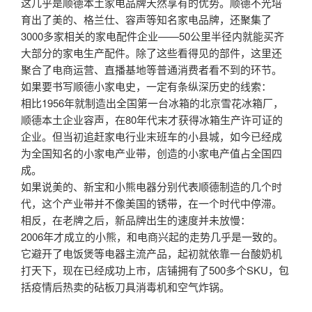
这几乎是顺德本土家电品牌天然享有的优势。顺德不光培
育出了美的、格兰仕、容声等知名家电品牌，还聚集了
3000多家相关的家电配件企业——50公里半径内就能买齐
大部分的家电生产配件。除了这些看得见的部件，这里还
聚合了电商运营、直播基地等普通消费者看不到的环节。
如果要书写顺德小家电史，一定有条纵深历史的线索：
相比1956年就制造出全国第一台冰箱的北京雪花冰箱厂，
顺德本土企业容声，在80年代末才获得冰箱生产许可证的
企业。但当初追赶家电行业末班车的小县城，如今已经成
为全国知名的小家电产业带，创造的小家电产值占全国四
成。
如果说美的、新宝和小熊电器分别代表顺德制造的几个时
代，这个产业带并不像美国的锈带，在一个时代中停滞。
相反，在老牌之后，新品牌出生的速度并未放慢：
2006年才成立的小熊，和电商兴起的走势几乎是一致的。
它避开了电饭煲等电器主流产品，起初就依靠一台酸奶机
打天下，现在已经成功上市，店铺拥有了500多个SKU，包
括疫情后热卖的砧板刀具消毒机和空气炸锅。