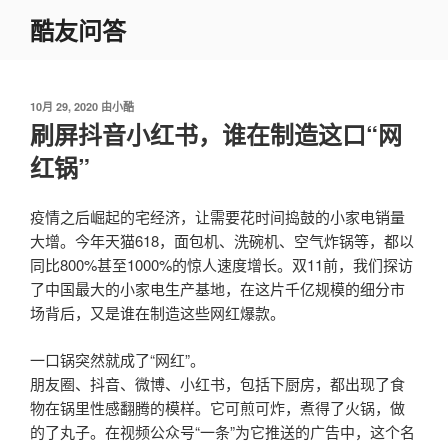
跳
酷友问答
至
内
容
发
10月 29, 2020
由
小酷
布
刷屏抖音小红书，谁在制造这口“网
于
红锅”
疫情之后崛起的宅经济，让需要花时间捣鼓的小家电销量
大增。今年天猫618，面包机、洗碗机、空气炸锅等，都以
同比800%甚至1000%的惊人速度增长。双11前，我们探访
了中国最大的小家电生产基地，在这片千亿规模的细分市
场背后，又是谁在制造这些网红爆款。
一口锅突然就成了“网红”。
朋友圈、抖音、微博、小红书，包括下厨房，都出现了食
物在锅里性感翻腾的模样。它可煎可炸，煮得了火锅，做
的了丸子。在视频公众号“一条”为它推送的广告中，这个名