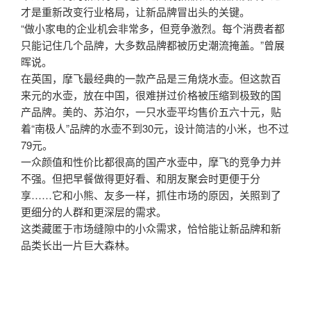
才是重新改变行业格局，让新品牌冒出头的关键。
“做小家电的企业机会非常多，但竞争激烈。每个消费者都
只能记住几个品牌，大多数品牌都被历史潮流掩盖。”曾展
晖说。
在英国，摩飞最经典的一款产品是三角烧水壶。但这款百
来元的水壶，放在中国，很难拼过价格被压缩到极致的国
产品牌。美的、苏泊尔，一只水壶平均售价五六十元，贴
着“南极人”品牌的水壶不到30元，设计简洁的小米，也不过
79元。
一众颜值和性价比都很高的国产水壶中，摩飞的竞争力并
不强。但把早餐做得更好看、和朋友聚会时更便于分
享……它和小熊、友多一样，抓住市场的原因，关照到了
更细分的人群和更深层的需求。
这类藏匿于市场缝隙中的小众需求，恰恰能让新品牌和新
品类长出一片巨大森林。
文