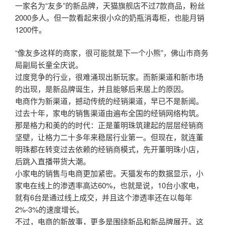
一家名为“友多”的新品牌，天猫旗舰店不过7款商品，粉丝
2000多人。但一款看起来很小众的奶瓶消毒柜，也能月销
1200件。
“像友多这样的商家，很可能就是下一个小熊”，佛山市商务
局副局长童全庆说。
过度竞争的行业，很难涌现出新玩家。而新渠道和新市场
的出现，是新品牌诞生，并且能够后来居上的原因。
电商作为新渠道，撼动传统的经销渠道，早已不是新闻。
过去十年，家电的销售渠道由遍布全国的经销网络构筑。
那是格力和美的的时代：正是董明珠筑建起的层层经销商
坚壁，让格力二十多年来稳居行业第一。但现在，就连董
明珠都在转变过去依赖的经销商模式，先开董明珠小店，
后跳入直播带货大潮。
小家电的销售与电商更加紧密。天猫发布的数据显示，小
家电在线上的渗透率高达60%，也就是说，10台小家电，
就有6台是通过线上成交，并且这个渗透率还在以每年
2%-3%的速度增长。
不过，电商的新故事，更多是围绕新品和新品牌展开。这