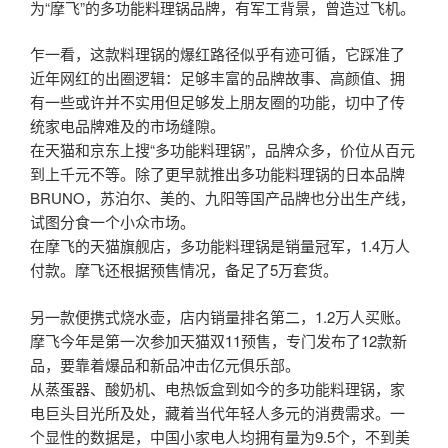
为“摩飞”的多功能料理锅品牌，有军工背景，曾造过飞机。
乍一看，这款料理锅的爆红路径似乎有迹可循，它踩准了
近年网红的出圈逻辑：足够丰富的品牌故事、高颜值、拥
有一些或许并不实用但足够发上朋友圈的功能，切中了传
统家电品牌难及的市场缝隙。
在天猫和京东上搜“多功能料理锅”，品牌众多，价位从百元
到上千元不等。除了更早就推出多功能料理锅的日本品牌
BRUNO，苏泊尔、美的、九阳等国产品牌也分出生产线，
试图分食一个小众市场。
在摩飞的天猫旗舰店，多功能料理锅是销量冠军，1.4万人
付款。摩飞还根据预售情况，备足了5万套货。
另一款便携式烧水壶，店内销量排名第二，1.2万人买账。
摩飞今年是第一次参加天猫双11预售，专门发布了12款新
品，要靠着爆品和新品冲击亿元俱乐部。
从蒸蛋器、酸奶机、电热饭盒到如今的多功能料理锅，家
电巨头目光所及处，藏着当代年轻人多元的消费需求。一
个显性的数据是，中国小家电人均拥有量为9.5个，不到美