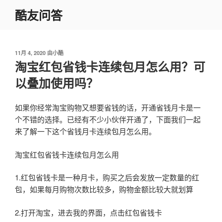
跳
酷友问答
至
内
容
发
11月 4, 2020
由
小酷
布
淘宝红包省钱卡连续包月怎么用？可
于
以叠加使用吗？
如果你经常淘宝购物又想要省钱的话，开通省钱月卡是一
个不错的选择。已经有不少小伙伴开通了，下面我们一起
来了解一下这个省钱月卡连续包月怎么用。
淘宝红包省钱卡连续包月怎么用
1.红包省钱卡是一种月卡，购买之后会发放一定数量的红
包，如果每月购物次数比较多，购物金额比较大就划算
2.打开淘宝，进去我的界面，点击红包省钱卡