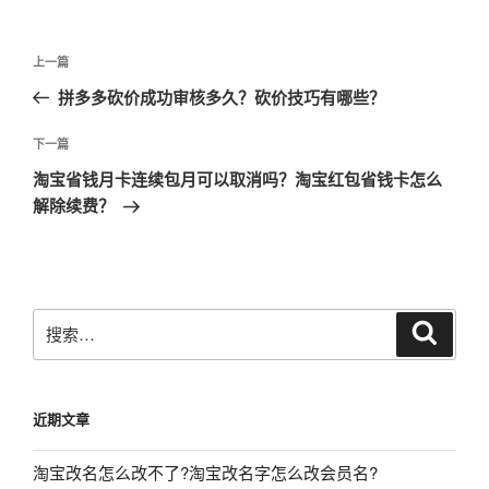
文
上
上一篇
章
一
拼多多砍价成功审核多久？砍价技巧有哪些？
导
篇
航
文
下
下一篇
章
一
淘宝省钱月卡连续包月可以取消吗？淘宝红包省钱卡怎么
篇
解除续费？
文
章
搜
搜
索
索：
近期文章
淘宝改名怎么改不了?淘宝改名字怎么改会员名?