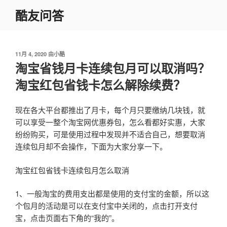
跳
酷友问答
至
内
容
发
11月 4, 2020
由
小酷
布
淘宝省钱月卡连续包月可以取消吗？
于
淘宝红包省钱卡怎么解除续费？
现在各大平台都推出了月卡，每个月只要缴纳几块钱，就
可以享受一整个淘宝网优惠券包，怎么看都好实惠，大家
纷纷购买，可是使用过程中发现并不适合自己，想要取消
连续包月却不会操作，下面为大家分享一下。
淘宝红包省钱卡连续包月怎么取消
1、一般淘宝的费用支出都是使用的支付宝的金额，所以这
个包月的活动是可以在支付宝中关闭的，点击打开支付
宝，点击页面右下角的“我的”。