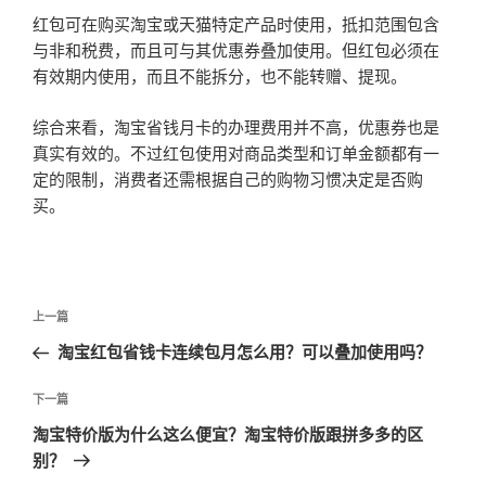
红包可在购买淘宝或天猫特定产品时使用，抵扣范围包含
与非和税费，而且可与其优惠券叠加使用。但红包必须在
有效期内使用，而且不能拆分，也不能转赠、提现。
综合来看，淘宝省钱月卡的办理费用并不高，优惠券也是
真实有效的。不过红包使用对商品类型和订单金额都有一
定的限制，消费者还需根据自己的购物习惯决定是否购
买。
文
上
上一篇
章
一
淘宝红包省钱卡连续包月怎么用？可以叠加使用吗？
导
篇
航
文
下
下一篇
章
一
淘宝特价版为什么这么便宜？淘宝特价版跟拼多多的区
篇
别？
文