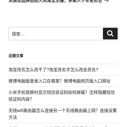
从美妆品牌创始人到淘宝主播，李某人十年变形记
篇
文
章
搜
搜
索
索：
近期文章
淘宝改名怎么改不了?淘宝改名字怎么改会员名?
微博电脑版登录入口在哪里？微博电脑网页版入口网址
小米手机锁屏时显示短信验证码如何屏蔽？怎样隐藏短信
验证码内容？
无线wifi路由器怎么连接另一个无线路由器上网？连接设置
方法