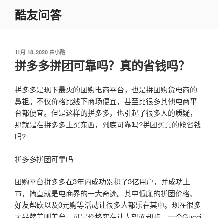
跳
酷友问答
至
内
容
发
11月 18, 2020
由
小酷
布
拼多多拼团可靠吗？真的省钱吗？
于
拼多多是现下最火的团购电商平台，也是拼团购货电商的
鼻祖。不仅价格比线下商场便宜，甚至比很多其他电商平
台都便宜。但是这样的拼多多，也引起了很多人的质疑，
那就是在拼多多上买东西，到底可靠吗?拼团买真的能省钱
吗?
拼多多拼团可靠吗
团购平台拼多多在3年内成功累积了3亿用户，并成功上
市，简直就是电商界的一大奇迹。其中低廉的拼团价格、
好友帮砍以及0元购等活动让很多人都乐在其中。现在很多
大品牌美则美矣，可是价格实在让人望而却步，一个Gucci