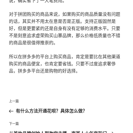
说，确实省下了一大笔费用。
对于拼团购买的商品来说，如果购买的商品质量没有问题
的话，其实并不用太在意是否是正版。支持正版固然是
好，但是更要紧的还是自身有没有足够的消费水平。只要
不是刻意追求虚荣购买山寨品牌，那么价格低质量也不错
的商品是很值得推崇的。
所以在拼多多的平台上购买商品，肯定是要比在其他渠道
购买的商品便宜，也肯定要省钱。只要不过度追求奢侈
品，拼多多平台还是购物的好选择。
文
上
上一篇
章
一
有什么方法开通花呗？具体怎么做？
导
篇
航
文
下
下一篇
章
一