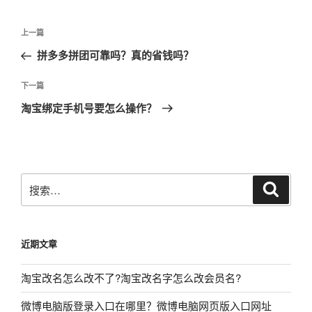
文
上
上一篇
章
一
拼多多拼团可靠吗？真的省钱吗？
导
篇
航
文
下
下一篇
章
一
淘宝绑定手机号要怎么操作？
篇
文
章
搜
搜
索
索：
近期文章
淘宝改名怎么改不了?淘宝改名字怎么改会员名?
微博电脑版登录入口在哪里？微博电脑网页版入口网址