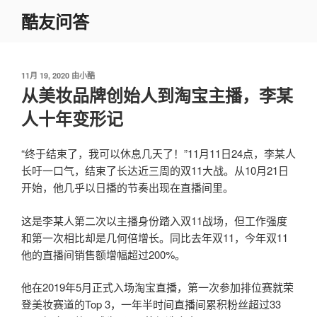
跳
酷友问答
至
内
容
发
11月 19, 2020
由
小酷
布
从美妆品牌创始人到淘宝主播，李某
于
人十年变形记
“终于结束了，我可以休息几天了！”11月11日24点，李某人
长吁一口气，结束了长达近三周的双11大战。从10月21日
开始，他几乎以日播的节奏出现在直播间里。
这是李某人第二次以主播身份踏入双11战场，但工作强度
和第一次相比却是几何倍增长。同比去年双11，今年双11
他的直播间销售额增幅超过200%。
他在2019年5月正式入场淘宝直播，第一次参加排位赛就荣
登美妆赛道的Top 3，一年半时间直播间累积粉丝超过33