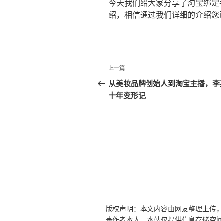
今天我们给大家分享了淘宝绑定
绍，相信通过我们详细的介绍您
文
上
上一篇
章
一
从美妆品牌创始人到淘宝主播，李
篇
十年变形记
导
文
航
章
版权声明：本文内容由网友整理上传
表作者本人。本站仅提供信息存储空