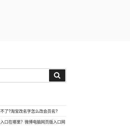
搜
索
不了?淘宝改名字怎么改会员名?
录入口在哪里？微博电脑网页版入口网