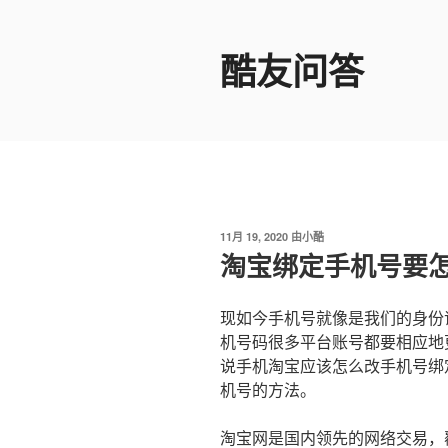
跳
至
酷友问答
内
容
发
11月 19, 2020
由
小酷
布
淘宝绑定手机号要
于
现如今手机号就像是我们的身份
机号码很多平台账号都要相应地
说手机淘宝应该怎么改手机号绑
机号的方法。
淘宝网是国内领先的网络交易，