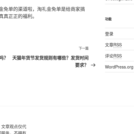
金免单的渠道啦，淘礼金免单是给商家搞
真真正正的福利。
功能
登录
文章
RSS
下一篇
下
评论
RSS
一
吗？
天猫年货节发货规则有哪些？发货时间
篇
要求？
WordPress.org
文
章
，文章观点仅代
间服务，不拥有