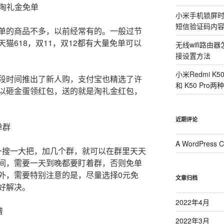
找淘礼金免单
小米手机锁屏
短信验证码内
单的商品不多，以前经常有的。一般过节
猫618，双11，双12都有大量免单可以
无线wifi路
接设置方法
小米Redmi K
段时间推出了新人购，支付宝也精选了许
和 K50 Pr
以砸金蛋领红包，送的就是淘礼金红包，
近期评论
单群
A WordPress 
一搜一大把，加几个群，就可以在群里天天
间，需要一天到晚都要盯着群，否则免单
外，需要特别注意的是，尽量选择0元免
文章归档
好解决。
2022年4月
谱
2022年3月