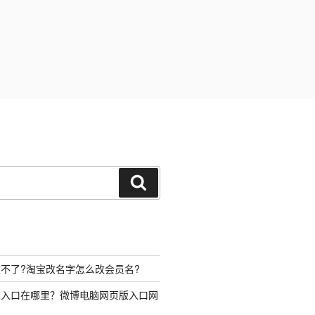
搜
索
不了?淘宝改名字怎么改会员名?
录入口在哪里？微博电脑网页版入口网