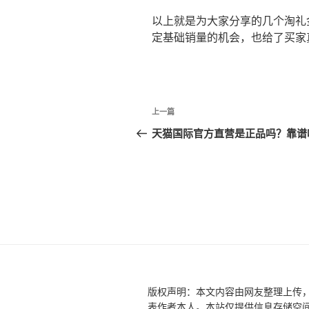
以上就是为大家分享的几个淘礼
定基础销量的机会，也给了买家
文
上
上一篇
章
一
天猫国际官方直营是正品吗？靠谱
篇
导
文
航
章
版权声明：本文内容由网友整理上传
表作者本人。本站仅提供信息存储空