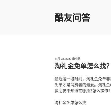
跳
至
酷友问答
内
容
发
11月 22, 2020
由
小酷
布
淘礼金免单怎么找
于
最近这一段时间，淘礼金免单非
免单才是消费者的最爱。淘礼金
多朋友不知道在哪抢?怎么操作
淘礼金免单怎么找