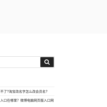
搜
索
不了?淘宝改名字怎么改会员名?
录入口在哪里？微博电脑网页版入口网