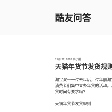
跳
至
酷友问答
内
容
发
11月 22, 2020
由
小酷
布
天猫年货节发货规
于
淘宝双十一过去以后，过年前淘
消费者们集中置办年货的活动。
货时间有要求吗?
天猫年货节发货规则