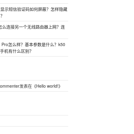
时显示短信验证码如何屏蔽？怎样隐藏
容？
由器怎么连接另一个无线路由器上网？连
50 Pro怎么样？基本参数是什么？k50
o两种手机有什么区别？
Commenter
发表在《
Hello world!
》