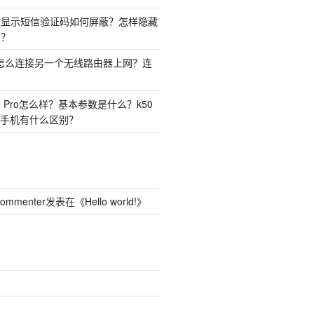
时显示短信验证码如何屏蔽？怎样隐藏
容？
由器怎么连接另一个无线路由器上网？连
50 Pro怎么样？基本参数是什么？k50
o两种手机有什么区别？
Commenter
发表在《
Hello world!
》