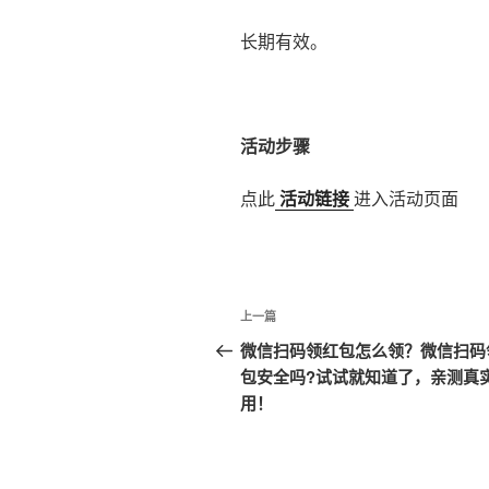
长期有效。
活动步骤
点此
活动链接
进入活动页面
文
上
上一篇
章
一
微信扫码领红包怎么领？微信扫码
篇
包安全吗?试试就知道了，亲测真
导
文
用！
航
章