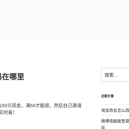
搜
码在哪里
索：
近期文章
友50元现金，满50才能提。然后自己邀请
淘宝改名怎么改
实时看！
微博电脑版登
址