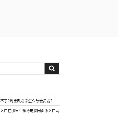
搜
索
不了?淘宝改名字怎么改会员名?
录入口在哪里？微博电脑网页版入口网