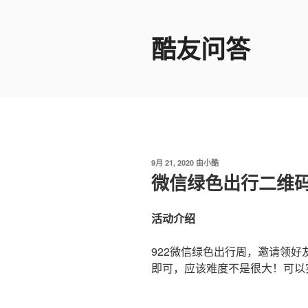
跳
至
酷友问答
内
容
发
9月 21, 2020
由
小酷
布
微信绿色出行二维
于
活动介绍
922微信绿色出行周，邀请领好
即可，应该难度不是很大！可以