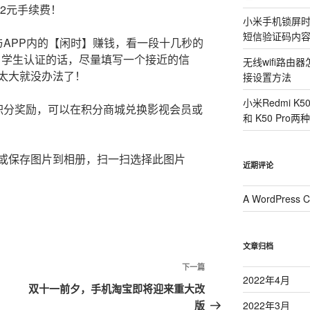
收2元手续费！
小米手机锁屏
短信验证码内
与APP内的【闲时】赚钱，看一段十几秒的
励，学生认证的话，尽量填写一个接近的信
无线wifi路
太大就没办法了！
接设置方法
小米Redmi K
积分奖励，可以在积分商城兑换影视会员或
和 K50 Pr
或保存图片到相册，扫一扫选择此图片
近期评论
A WordPress 
文章归档
下一篇
下
2022年4月
一
双十一前夕，手机淘宝即将迎来重大改
篇
版
2022年3月