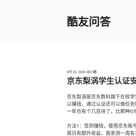
跳
至
酷友问答
内
容
发
9月 22, 2020
由
小酷
布
京东梨涡学生认证
于
京东梨涡是京东数科旗下在校学
以赚钱，通过认证还可以做任务
一年也有个几百块了，比那种0
方法1：签到赚钱，使用京东账
周日有额外收益，我亲测一周有