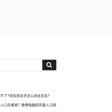
搜
索
不了?淘宝改名字怎么改会员名?
录入口在哪里？微博电脑网页版入口网