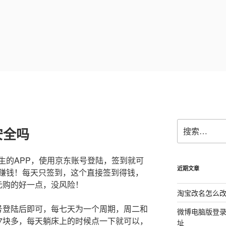
搜
安全吗
索：
生的APP，使用京东账号登陆，签到就可
近期文章
赚钱！每天只签到，这个直接签到得钱，
元购的好一点，没风险！
淘宝改名怎么改
号登陆后即可，每七天为一个周期，周二和
微博电脑版登
7块多，每天躺床上的时候点一下就可以，
址